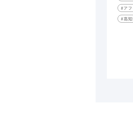
#アフ
#高知