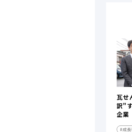
瓦せ
訳"
企業
#成