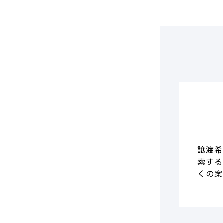
DCF法(インカムアプローチ)
のれん・負ののれん 会計処理と
税務処理
類似会社比準法(マーケットア
プローチ)
譲渡希
索する
くの案