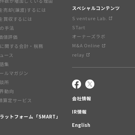
A件数が増加している理由
スペシャルコンテンツ
を売却(譲渡)するには
S venture Lab.
を買収するには
STart
Aの手法
オーナーズラボ
価値評価
M&A Online
Aに関する会計・税務
relay
ニュース
用語集
メールマガジン
相談所
業界動向
会社情報
値算定サービス
IR情報
プラットフォーム「SMART」
English