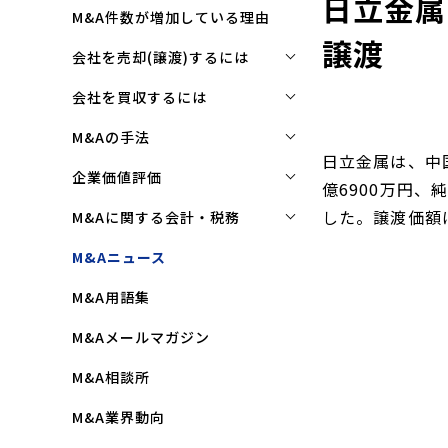
日立金属
M&A件数が増加している理由
譲渡
会社を売却(譲渡)するには
会社を売却(譲渡)するには
会社を買収するには
M&Aで売れる会社の条件とは
会社を買収するには
M&Aの手法
日立金属は、中
M&Aで買い手はここを見る
企業買収を成功させるポイント
株式譲渡
企業価値評価
億6900万円、
M&Aで会社を高く売る方法
買収監査(デューディリジェン
第三者割当増資
企業価値評価(バリュエーショ
した。譲渡価額は
M&Aに関する会計・税務
ス)とは
ン)とは
会社売却(譲渡)の相談先は
事業譲渡
株式譲渡にかかる税金(個人・
M&Aニュース
クロージングと引継ぎ
企業評価と売買価格の違い
会社売却の流れと手順
法人)
会社分割
M&A用語集
企業買収の流れと手順
中小企業M&Aにおける企業価値
事業譲渡にかかる税金(個人・
合併
の決め方
法人)
M&Aメールマガジン
株式交換
企業価値評価(バリュエーショ
M&Aにおける節税(役職退職金
M&A相談所
ン)の算定方法
スキーム)
資本業務提携
M&A業界動向
純資産法(コストアプローチ)
赤字・債務超過会社の買収制限