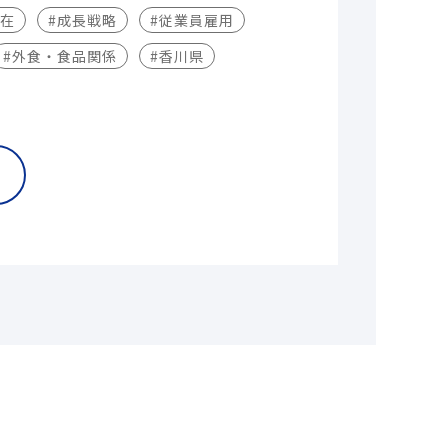
不在
#成長戦略
#従業員雇用
#外食・食品関係
#香川県