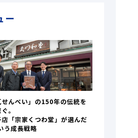
ュー
瓦せんべい」の150年の伝統を
繋ぐ。
子店「宗家くつわ堂」が選んだ
いう成長戦略