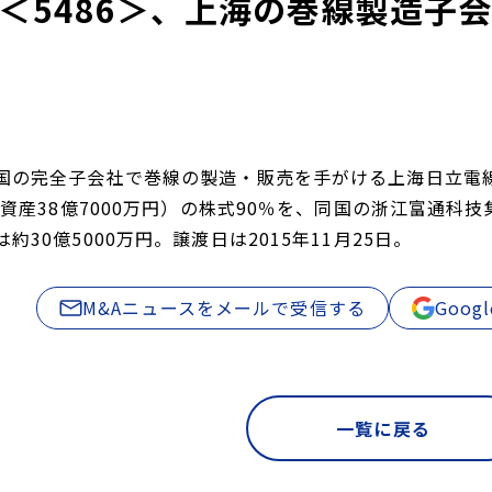
＜5486＞、上海の巻線製造子
国の完全子会社で巻線の製造・販売を手がける上海日立電線
純資産38億7000万円）の株式90％を、同国の浙江富通
約30億5000万円。譲渡日は2015年11月25日。
M&Aニュースをメールで受信する
Goo
一覧に戻る