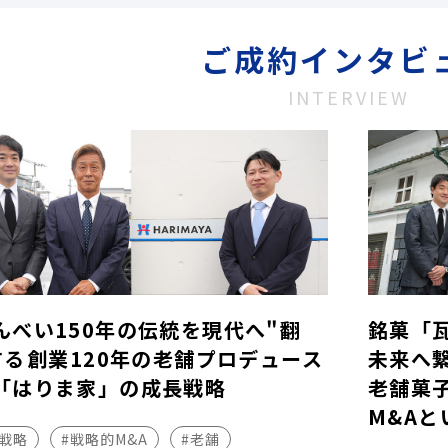
ご成約インタビ
INTERVIEW
んべい150年の伝統を現代へ"翻
銘菓「
する――創業120年の老舗プロデュース
未来へ
「はりま家」の成長戦略
老舗菓
M&Aと
長戦略
#戦略的M&A
#老舗