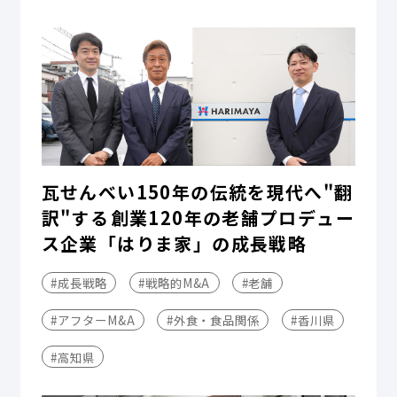
瓦せんべい150年の伝統を現代へ"翻
訳"する――創業120年の老舗プロデュー
ス企業「はりま家」の成長戦略
#成長戦略
#戦略的M&A
#老舗
#アフターM&A
#外食・食品関係
#香川県
#高知県