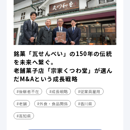
銘菓「瓦せんべい」の150年の伝統
を未来へ繋ぐ。
老舗菓子店「宗家くつわ堂」が選ん
だM&Aという成長戦略
#後継者不在
#成長戦略
#従業員雇用
#老舗
#外食・食品関係
#香川県
#高知県