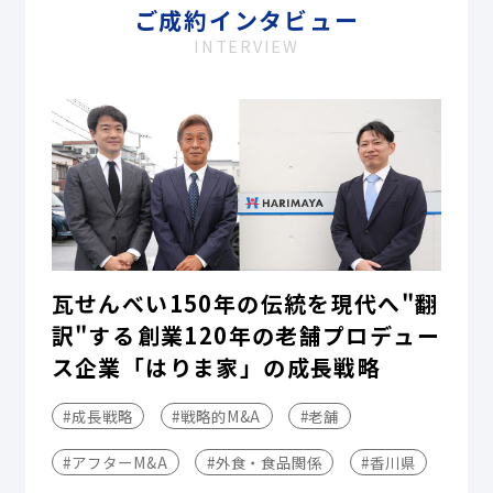
ご成約インタビュー
INTERVIEW
瓦せんべい150年の伝統を現代へ"翻
訳"する――創業120年の老舗プロデュー
ス企業「はりま家」の成長戦略
#成長戦略
#戦略的M&A
#老舗
#アフターM&A
#外食・食品関係
#香川県