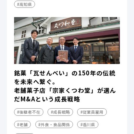
#高知県
銘菓「瓦せんべい」の150年の伝統
を未来へ繋ぐ。
老舗菓子店「宗家くつわ堂」が選ん
だM&Aという成長戦略
#後継者不在
#成長戦略
#従業員雇用
#老舗
#外食・食品関係
#香川県