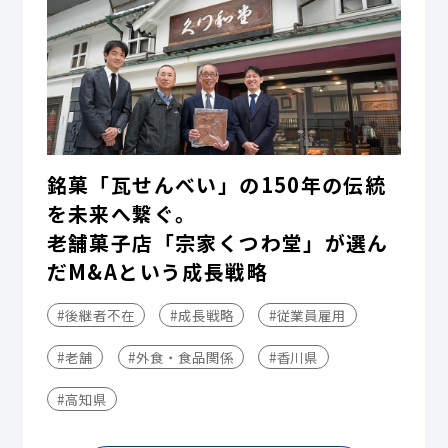
銘菓「瓦せんべい」の150年の伝統
を未来へ繋ぐ。
老舗菓子店「宗家くつわ堂」が選ん
だM&Aという成長戦略
#後継者不在
#成長戦略
#従業員雇用
#老舗
#外食・食品関係
#香川県
#高知県