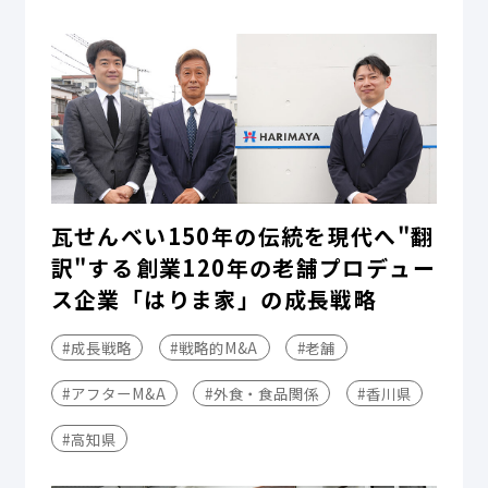
瓦せんべい150年の伝統を現代へ"翻
訳"する――創業120年の老舗プロデュー
ス企業「はりま家」の成長戦略
#成長戦略
#戦略的M&A
#老舗
#アフターM&A
#外食・食品関係
#香川県
#高知県