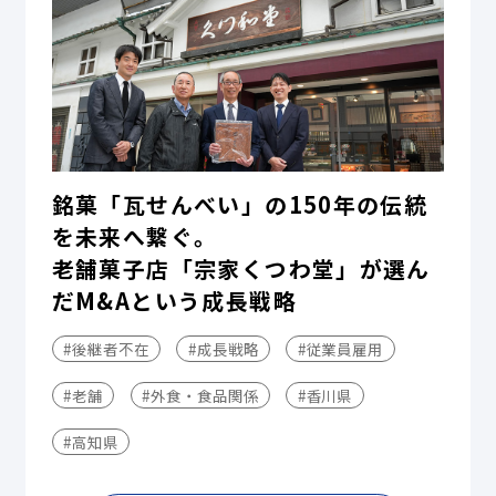
銘菓「瓦せんべい」の150年の伝統
を未来へ繋ぐ。
老舗菓子店「宗家くつわ堂」が選ん
だM&Aという成長戦略
#後継者不在
#成長戦略
#従業員雇用
#老舗
#外食・食品関係
#香川県
#高知県