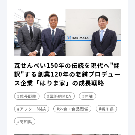
瓦せんべい150年の伝統を現代へ"翻
訳"する――創業120年の老舗プロデュー
ス企業「はりま家」の成長戦略
#成長戦略
#戦略的M&A
#老舗
#アフターM&A
#外食・食品関係
#香川県
#高知県