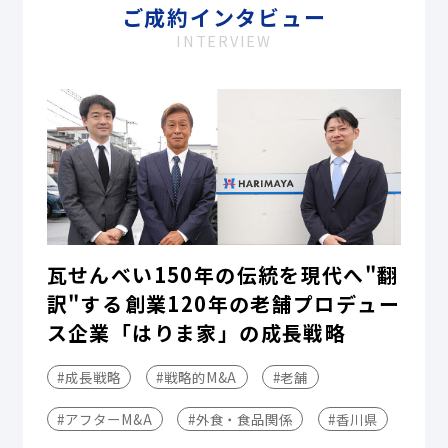
ご成約インタビュー
INTERVIEW
瓦せんべい150年の伝統を現代へ"翻
訳"する――創業120年の老舗プロデュー
ス企業「はりま家」の成長戦略
#成長戦略
#戦略的M&A
#老舗
#アフターM&A
#外食・食品関係
#香川県