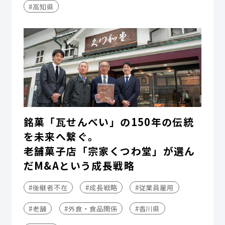
#高知県
銘菓「瓦せんべい」の150年の伝統
を未来へ繋ぐ。
老舗菓子店「宗家くつわ堂」が選ん
だM&Aという成長戦略
#後継者不在
#成長戦略
#従業員雇用
#老舗
#外食・食品関係
#香川県