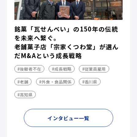
銘菓「瓦せんべい」の150年の伝統
を未来へ繋ぐ。
老舗菓子店「宗家くつわ堂」が選ん
だM&Aという成長戦略
#後継者不在
#成長戦略
#従業員雇用
#老舗
#外食・食品関係
#香川県
#高知県
インタビュー一覧