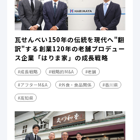
瓦せんべい150年の伝統を現代へ"翻
訳"する――創業120年の老舗プロデュー
ス企業「はりま家」の成長戦略
#成長戦略
#戦略的M&A
#老舗
#アフターM&A
#外食・食品関係
#香川県
#高知県