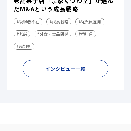
老舗菓子店「宗家くつわ堂」が選ん
だM&Aという成長戦略
#後継者不在
#成長戦略
#従業員雇用
#老舗
#外食・食品関係
#香川県
#高知県
インタビュー一覧