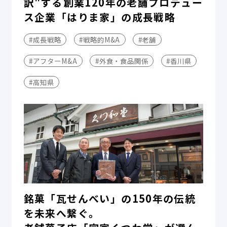
訳"する――創業120年の老舗プロデュー
ス企業「はりま家」の成長戦略
#成長戦略
#戦略的M&A
#老舗
#アフターM&A
#外食・食品関係
#香川県
#高知県
銘菓「瓦せんべい」の150年の伝統
を未来へ繋ぐ。