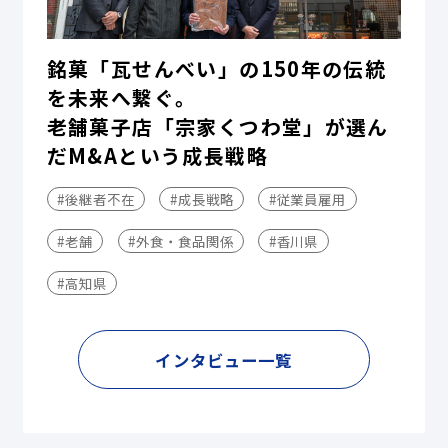
銘菓「瓦せんべい」の150年の伝統
を未来へ繋ぐ。
老舗菓子店「宗家くつわ堂」が選ん
だM&Aという成長戦略
#後継者不在
#成長戦略
#従業員雇用
#老舗
#外食・食品関係
#香川県
#高知県
インタビュー一覧