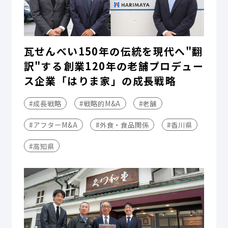
瓦せんべい150年の伝統を現代へ"翻
訳"する――創業120年の老舗プロデュー
ス企業「はりま家」の成長戦略
#成長戦略
#戦略的M&A
#老舗
#アフターM&A
#外食・食品関係
#香川県
#高知県