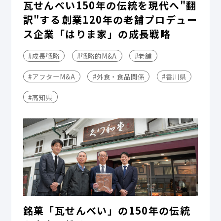
瓦せんべい150年の伝統を現代へ"翻
訳"する――創業120年の老舗プロデュー
ス企業「はりま家」の成長戦略
#成長戦略
#戦略的M&A
#老舗
#アフターM&A
#外食・食品関係
#香川県
#高知県
銘菓「瓦せんべい」の150年の伝統