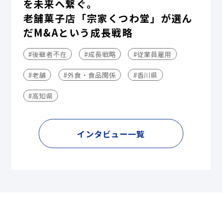
を未来へ繋ぐ。
老舗菓子店「宗家くつわ堂」が選ん
だM&Aという成長戦略
#後継者不在
#成長戦略
#従業員雇用
#老舗
#外食・食品関係
#香川県
#高知県
インタビュー一覧