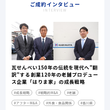
ご成約インタビュー
INTERVIEW
瓦せんべい150年の伝統を現代へ"翻
訳"する――創業120年の老舗プロデュー
ス企業「はりま家」の成長戦略
#成長戦略
#戦略的M&A
#老舗
#アフターM&A
#外食・食品関係
#香川県