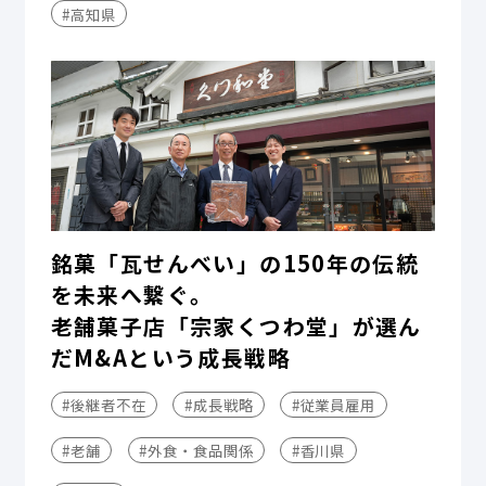
#高知県
銘菓「瓦せんべい」の150年の伝統
を未来へ繋ぐ。
老舗菓子店「宗家くつわ堂」が選ん
だM&Aという成長戦略
#後継者不在
#成長戦略
#従業員雇用
#老舗
#外食・食品関係
#香川県