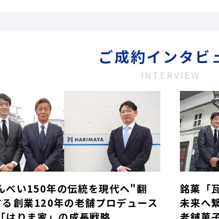
ご成約インタビ
INTERVIEW
んべい150年の伝統を現代へ"翻
銘菓「
する――創業120年の老舗プロデュース
未来へ
「はりま家」の成長戦略
老舗菓