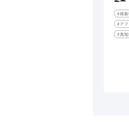
#成
#アフ
#高知