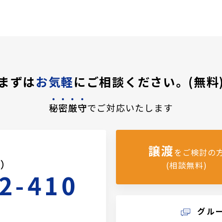
まずは
お気軽
にご相談ください。(無料
秘密厳守
でご対応いたします
譲渡
をご検討の
料）
(相談無料)
2-410
グル