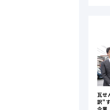
瓦せ
訳"
企業