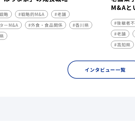
M&Aと
長戦略
#戦略的M&A
#老舗
#後継者
ターM&A
#外食・食品関係
#香川県
#老舗
県
#高知県
インタビュー一覧