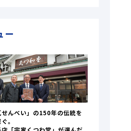
ュー
瓦せんべい」の150年の伝統を
繋ぐ。
子店「宗家くつわ堂」が選んだ