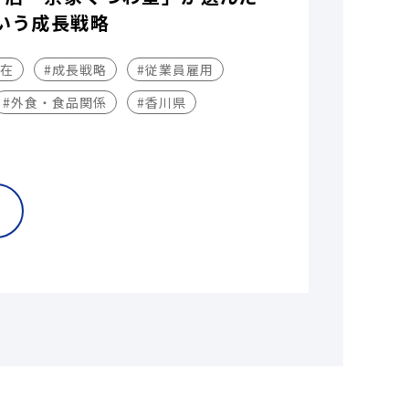
いう成長戦略
不在
#成長戦略
#従業員雇用
#外食・食品関係
#香川県