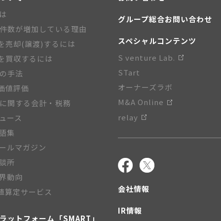
とは
グループ総合お問い合わせ
A件数が増加している理由
スペシャルコンテンツ
を売却(譲渡)するには
S venture Lab.
を買収するには
STart
Aの手法
オーナーズラボ
価値評価
M&A Online
Aに関する会計・税務
relay
ニュース
用語集
メールマガジン
相談所
業界動向
会社情報
値算定サービス
IR情報
プラットフォーム「SMART」