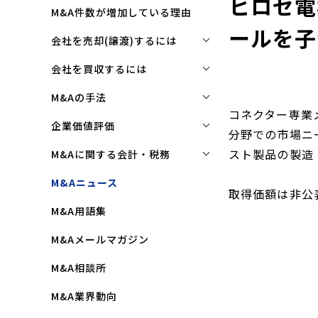
ヒロセ電
M&A件数が増加している理由
ールを子
会社を売却(譲渡)するには
会社を売却(譲渡)するには
会社を買収するには
M&Aで売れる会社の条件とは
会社を買収するには
M&Aの手法
コネクター専業
M&Aで買い手はここを見る
企業買収を成功させるポイント
株式譲渡
企業価値評価
分野での市場ニ
M&Aで会社を高く売る方法
買収監査(デューディリジェン
第三者割当増資
企業価値評価(バリュエーショ
スト製品の製造
M&Aに関する会計・税務
ス)とは
ン)とは
会社売却(譲渡)の相談先は
事業譲渡
株式譲渡にかかる税金(個人・
M&Aニュース
クロージングと引継ぎ
企業評価と売買価格の違い
取得価額は非公
会社売却の流れと手順
法人)
会社分割
M&A用語集
企業買収の流れと手順
中小企業M&Aにおける企業価値
事業譲渡にかかる税金(個人・
合併
の決め方
法人)
M&Aメールマガジン
株式交換
企業価値評価(バリュエーショ
M&Aにおける節税(役職退職金
M&A相談所
ン)の算定方法
スキーム)
資本業務提携
M&A業界動向
純資産法(コストアプローチ)
赤字・債務超過会社の買収制限