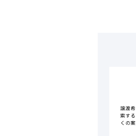
DCF法(インカムアプローチ)
のれん・負ののれん 会計処理と
税務処理
類似会社比準法(マーケットア
プローチ)
譲渡希
索する
くの案