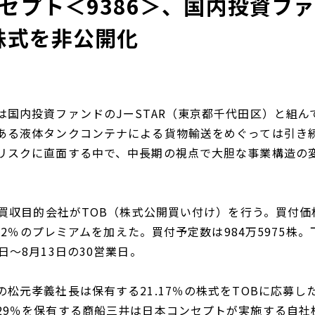
セプト＜9386＞、国内投資ファ
株式を非公開化
は国内投資ファンドのJーSTAR（東京都千代田区）と組ん
ある液体タンクコンテナによる貨物輸送をめぐっては引き
リスクに直面する中で、中長期の視点で大胆な事業構造の
の買収目的会社がTOB（株式公開買い付け）を行う。買付価
8.02％のプレミアムを加えた。買付予定数は984万5975株。
日～8月13日の30営業日。
松元孝義社長は保有する21.17％の株式をTOBに応募し
29％を保有する商船三井は日本コンセプトが実施する自社株