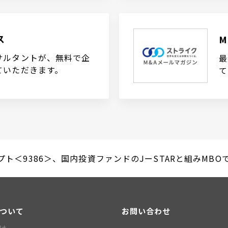
ス
サルタントが、無料で企
最
ていただきます。
て
ト＜9386＞、国内投資ファンドのJーSTARと組みMBOで株
について
お問い合わせ