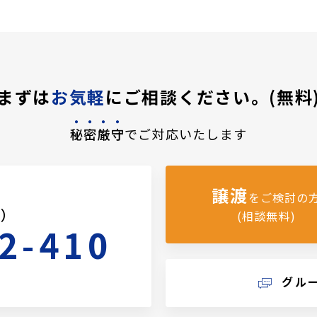
まずは
お気軽
にご相談ください。(無料
秘密厳守
でご対応いたします
譲渡
をご検討の
料）
(相談無料)
2-410
グル