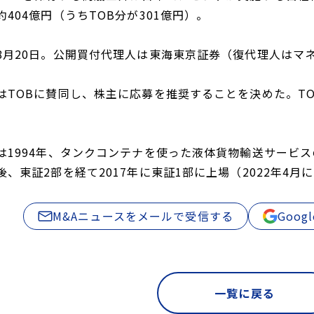
404億円（うちTOB分が301億円）。
8月20日。公開買付代理人は東海東京証券（復代理人はマ
はTOBに賛同し、株主に応募を推奨することを決めた。T
。
は1994年、タンクコンテナを使った液体貨物輸送サービス
、東証2部を経て2017年に東証1部に上場（2022年4
M&Aニュースをメールで受信する
Goo
一覧に戻る