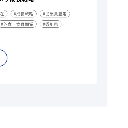
不在
#成長戦略
#従業員雇用
#外食・食品関係
#香川県