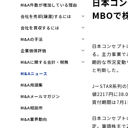
日本コン
M&A件数が増加している理由
MBOで
会社を売却(譲渡)するには
会社を売却(譲渡)するには
会社を買収するには
M&Aで売れる会社の条件とは
会社を買収するには
M&Aの手法
日本コンセプト
M&Aで買い手はここを見る
企業買収を成功させるポイント
株式譲渡
企業価値評価
る。主力事業で
M&Aで会社を高く売る方法
買収監査(デューディリジェン
第三者割当増資
企業価値評価(バリュエーショ
期的な市況変動
M&Aに関する会計・税務
ス)とは
ン)とは
会社売却(譲渡)の相談先は
と判断した。
事業譲渡
株式譲渡にかかる税金(個人・
M&Aニュース
クロージングと引継ぎ
企業評価と売買価格の違い
会社売却の流れと手順
法人)
会社分割
M&A用語集
企業買収の流れと手順
JーSTAR系列
中小企業M&Aにおける企業価値
事業譲渡にかかる税金(個人・
合併
の決め方
値2217円に3
法人)
M&Aメールマガジン
株式交換
買付期間は7月1
企業価値評価(バリュエーショ
M&Aにおける節税(役職退職金
M&A相談所
ン)の算定方法
スキーム)
資本業務提携
日本コンセプトの
M&A業界動向
純資産法(コストアプローチ)
赤字・債務超過会社の買収制限
定。筆頭株主で