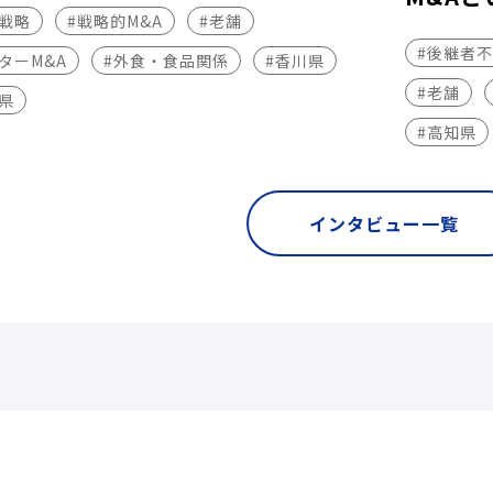
長戦略
#戦略的M&A
#老舗
#後継者
ターM&A
#外食・食品関係
#香川県
#老舗
県
#高知県
インタビュー一覧