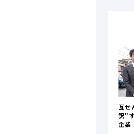
瓦せ
訳"
企業