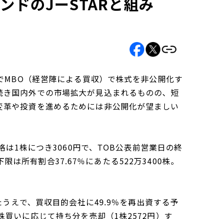
ンドのJーSTARと組み
でMBO（経営陣による買収）で株式を非公開化す
続き国内外での市場拡大が見込まれるものの、短
変革や投資を進めるためには非公開化が望ましい
格は1株につき3060円で、TOB公表前営業日の終
下限は所有割合37.67％にあたる522万3400株。
たうえで、買収目的会社に49.9％を再出資する予
買いに応じて持ち分を売却（1株2572円）す