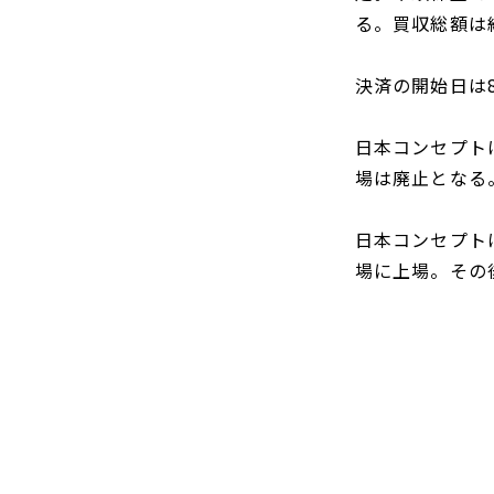
DCF法(インカムアプローチ)
のれん・負ののれん 会計処理と
る。買収総額は約
税務処理
類似会社比準法(マーケットア
プローチ)
決済の開始日は
日本コンセプト
場は廃止となる
日本コンセプト
場に上場。その後