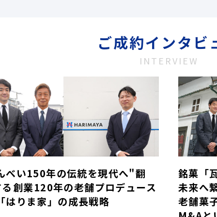
ご成約インタビ
INTERVIEW
んべい150年の伝統を現代へ"翻
銘菓「
する――創業120年の老舗プロデュース
未来へ
「はりま家」の成長戦略
老舗菓
M&Aと