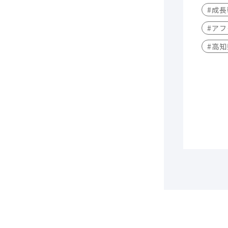
#成
#アフ
#高知