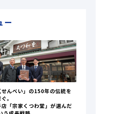
ュー
瓦せんべい」の150年の伝統を
繋ぐ。
子店「宗家くつわ堂」が選んだ
いう成長戦略