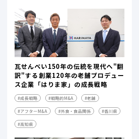
瓦せんべい150年の伝統を現代へ"翻
訳"する――創業120年の老舗プロデュー
ス企業「はりま家」の成長戦略
#成長戦略
#戦略的M&A
#老舗
#アフターM&A
#外食・食品関係
#香川県
#高知県