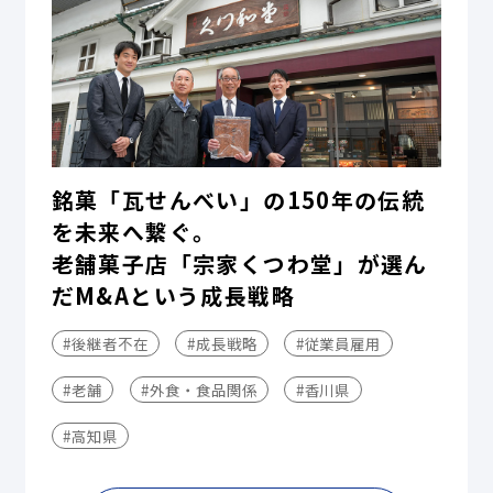
銘菓「瓦せんべい」の150年の伝統
を未来へ繋ぐ。
老舗菓子店「宗家くつわ堂」が選ん
だM&Aという成長戦略
#後継者不在
#成長戦略
#従業員雇用
#老舗
#外食・食品関係
#香川県
#高知県