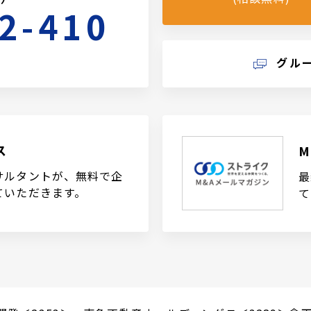
2-410
グル
ス
サルタントが、無料で企
最
ていただきます。
て