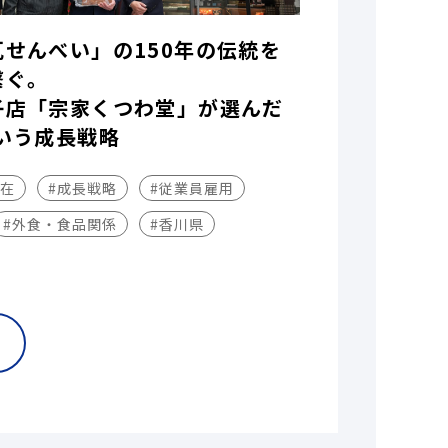
瓦せんべい」の150年の伝統を
繋ぐ。
子店「宗家くつわ堂」が選んだ
いう成長戦略
不在
#成長戦略
#従業員雇用
#外食・食品関係
#香川県