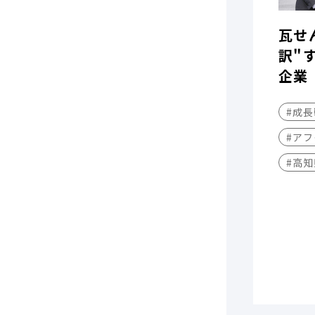
瓦せ
訳"
企業
#成
#アフ
#高知