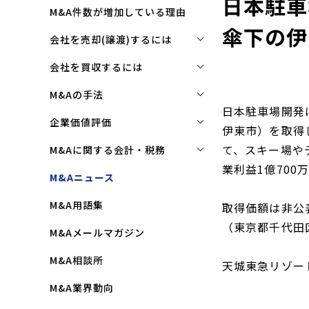
日本駐車
M&A件数が増加している理由
傘下の伊
会社を売却(譲渡)するには
会社を売却(譲渡)するには
会社を買収するには
M&Aで売れる会社の条件とは
会社を買収するには
M&Aの手法
日本駐車場開発
M&Aで買い手はここを見る
企業買収を成功させるポイント
株式譲渡
企業価値評価
伊東市）を取得
M&Aで会社を高く売る方法
買収監査(デューディリジェン
第三者割当増資
企業価値評価(バリュエーショ
て、スキー場や
M&Aに関する会計・税務
ス)とは
ン)とは
会社売却(譲渡)の相談先は
業利益1億700
事業譲渡
株式譲渡にかかる税金(個人・
M&Aニュース
クロージングと引継ぎ
企業評価と売買価格の違い
会社売却の流れと手順
法人)
会社分割
M&A用語集
企業買収の流れと手順
取得価額は非公
中小企業M&Aにおける企業価値
事業譲渡にかかる税金(個人・
合併
の決め方
（東京都千代田
法人)
M&Aメールマガジン
株式交換
企業価値評価(バリュエーショ
M&Aにおける節税(役職退職金
M&A相談所
ン)の算定方法
天城東急リゾー
スキーム)
資本業務提携
M&A業界動向
純資産法(コストアプローチ)
赤字・債務超過会社の買収制限