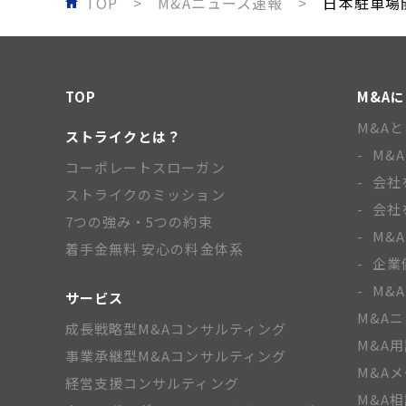
TOP
M&Aニュース速報
日本駐車場開
TOP
M&A
M&A
ストライクとは？
M&
コーポレートスローガン
会社
ストライクのミッション
会社
7つの強み・5つの約束
M&
着手金無料 安心の料金体系
企業
M&
サービス
M&A
成長戦略型M&Aコンサルティング
M&A
事業承継型M&Aコンサルティング
M&A
経営支援コンサルティング
M&A