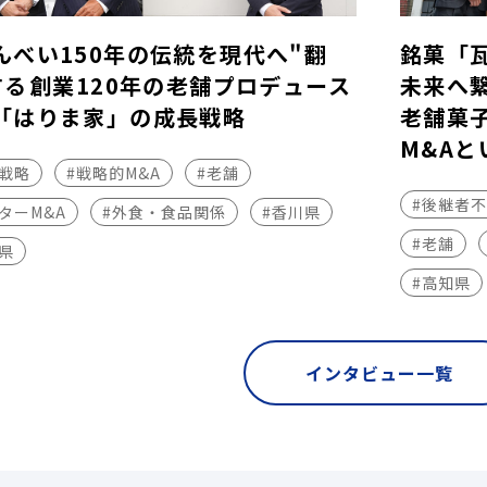
んべい150年の伝統を現代へ"翻
銘菓「
する――創業120年の老舗プロデュース
未来へ
「はりま家」の成長戦略
老舗菓
M&Aと
長戦略
#戦略的M&A
#老舗
#後継者
ターM&A
#外食・食品関係
#香川県
#老舗
県
#高知県
インタビュー一覧