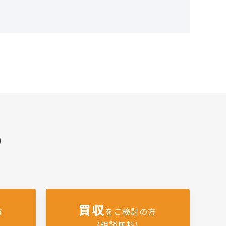
)
買収
方
をご検討の方
(相談無料)