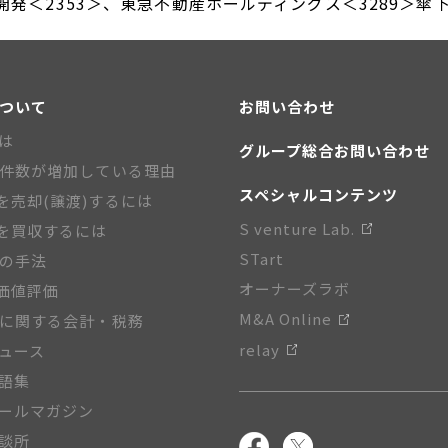
発＜2353＞、東急不動産ホールディングス＜3289＞傘下の
について
お問い合わせ
とは
グループ総合お問い合わせ
A件数が増加している理由
スペシャルコンテンツ
を売却(譲渡)するには
S venture Lab.
を買収するには
STart
Aの手法
オーナーズラボ
価値評価
M&A Online
Aに関する会計・税務
relay
ニュース
用語集
メールマガジン
相談所