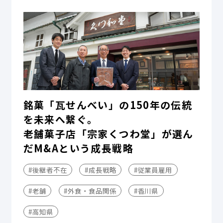
銘菓「瓦せんべい」の150年の伝統
を未来へ繋ぐ。
老舗菓子店「宗家くつわ堂」が選ん
だM&Aという成長戦略
#後継者不在
#成長戦略
#従業員雇用
#老舗
#外食・食品関係
#香川県
#高知県