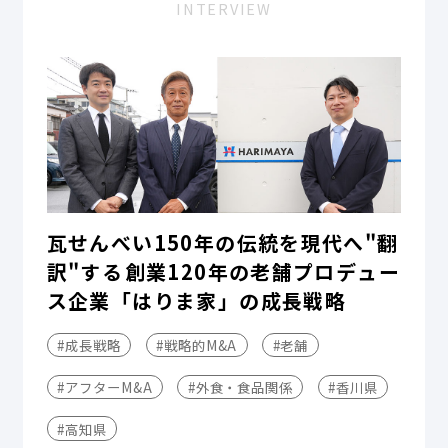
INTERVIEW
瓦せんべい150年の伝統を現代へ"翻
訳"する――創業120年の老舗プロデュー
ス企業「はりま家」の成長戦略
#成長戦略
#戦略的M&A
#老舗
#アフターM&A
#外食・食品関係
#香川県
#高知県