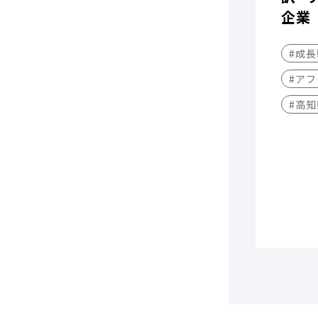
企業
#成
#アフ
#高知