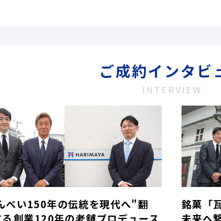
ご成約インタビ
INTERVIEW
んべい150年の伝統を現代へ"翻
銘菓「
する――創業120年の老舗プロデュース
未来へ