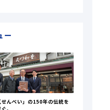
ュー
瓦せんべい」の150年の伝統を
繋ぐ。