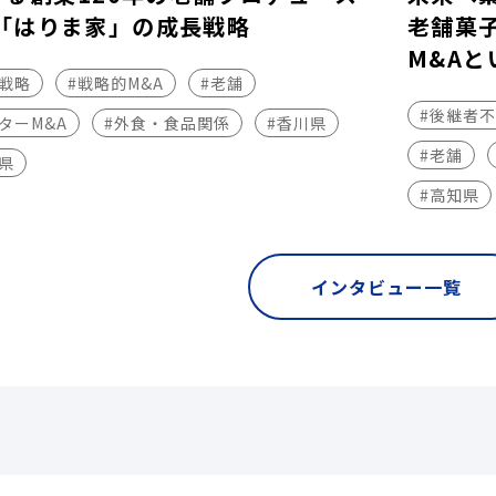
「はりま家」の成長戦略
老舗菓
M&Aと
長戦略
#戦略的M&A
#老舗
#後継者
ターM&A
#外食・食品関係
#香川県
#老舗
県
#高知県
インタビュー一覧