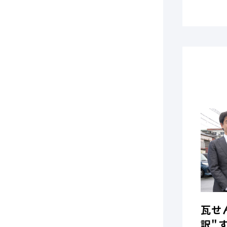
瓦せ
訳"