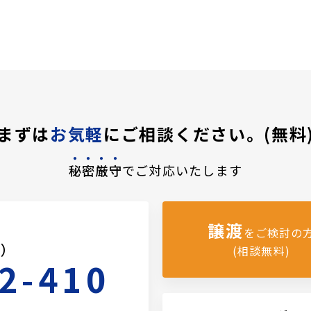
まずは
お気軽
にご相談ください。(無料
秘密厳守
でご対応いたします
譲渡
をご検討の
料）
(相談無料)
2-410