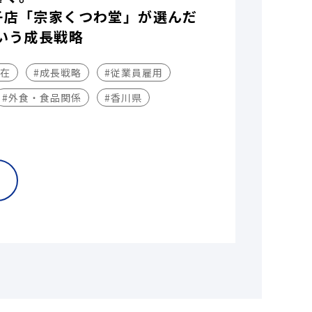
子店「宗家くつわ堂」が選んだ
いう成長戦略
不在
#成長戦略
#従業員雇用
#外食・食品関係
#香川県