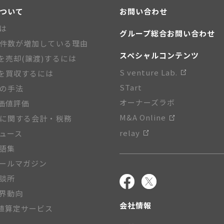
について
お問い合わせ
とは
グループ総合お問い合わせ
A件数が増加している理由
スペシャルコンテンツ
を売却(譲渡)するには
S venture Lab.
を買収するには
STart
Aの手法
オーナーズラボ
価値評価
M&A Online
Aに関する会計・税務
relay
ニュース
用語集
メールマガジン
相談所
業界動向
会社情報
値算定サービス