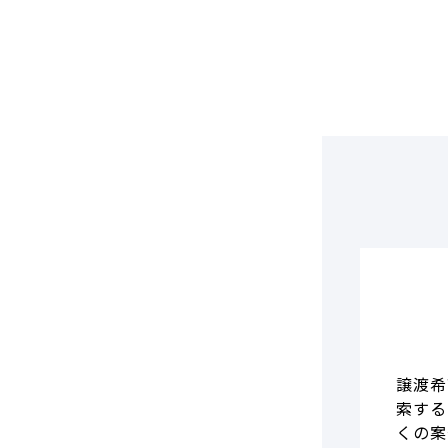
DCF法(インカムアプローチ)
のれん・負ののれん 会計処理と
税務処理
類似会社比準法(マーケットア
プローチ)
譲渡希
索する
くの案