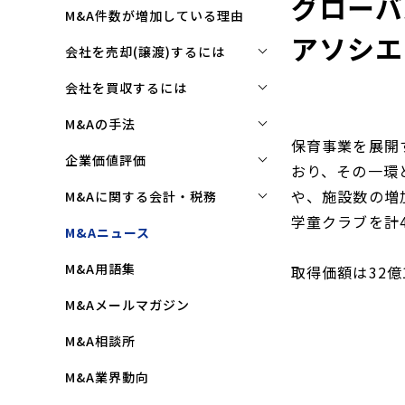
グローバ
M&A件数が増加している理由
アソシエ
会社を売却(譲渡)するには
会社を売却(譲渡)するには
会社を買収するには
M&Aで売れる会社の条件とは
会社を買収するには
M&Aの手法
保育事業を展開
M&Aで買い手はここを見る
企業買収を成功させるポイント
株式譲渡
企業価値評価
おり、その一環
M&Aで会社を高く売る方法
買収監査(デューディリジェン
第三者割当増資
企業価値評価(バリュエーショ
や、施設数の増
M&Aに関する会計・税務
ス)とは
ン)とは
会社売却(譲渡)の相談先は
学童クラブを計4
事業譲渡
株式譲渡にかかる税金(個人・
M&Aニュース
クロージングと引継ぎ
企業評価と売買価格の違い
会社売却の流れと手順
法人)
会社分割
M&A用語集
企業買収の流れと手順
取得価額は32億
中小企業M&Aにおける企業価値
事業譲渡にかかる税金(個人・
合併
の決め方
法人)
M&Aメールマガジン
株式交換
企業価値評価(バリュエーショ
M&Aにおける節税(役職退職金
M&A相談所
ン)の算定方法
スキーム)
資本業務提携
M&A業界動向
純資産法(コストアプローチ)
赤字・債務超過会社の買収制限