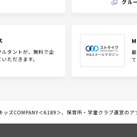
グル
ス
サルタントが、無料で企
最
ていただきます。
て
ッズCOMPANY＜6189＞、保育所・学童クラブ運営のアソ