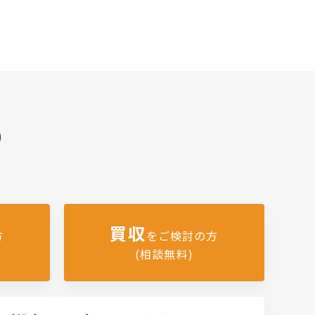
)
買収
方
をご検討の方
(相談無料)