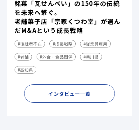
銘菓「瓦せんべい」の150年の伝統
を未来へ繋ぐ。
老舗菓子店「宗家くつわ堂」が選ん
だM&Aという成長戦略
#後継者不在
#成長戦略
#従業員雇用
#老舗
#外食・食品関係
#香川県
#高知県
インタビュー一覧