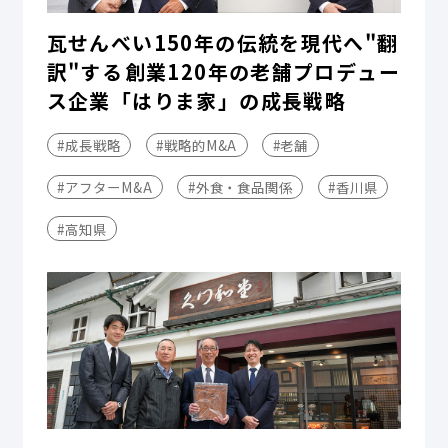
瓦せんべい150年の伝統を現代へ"翻
訳"する――創業120年の老舗プロデュー
ス企業「はりま家」の成長戦略
#成長戦略
#戦略的M&A
#老舗
#アフターM&A
#外食・食品関係
#香川県
#高知県