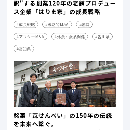
訳"する――創業120年の老舗プロデュー
ス企業「はりま家」の成長戦略
#成長戦略
#戦略的M&A
#老舗
#アフターM&A
#外食・食品関係
#香川県
#高知県
銘菓「瓦せんべい」の150年の伝統
を未来へ繋ぐ。