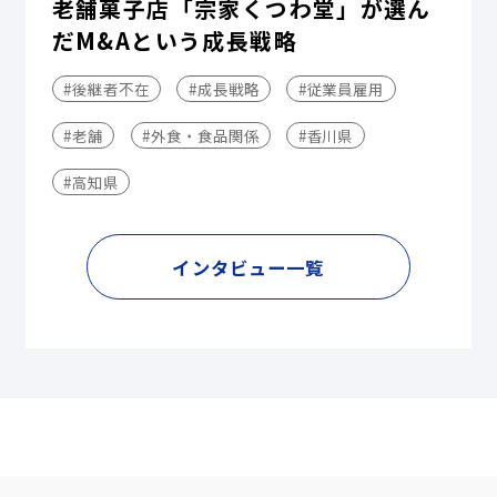
老舗菓子店「宗家くつわ堂」が選ん
だM&Aという成長戦略
#後継者不在
#成長戦略
#従業員雇用
#老舗
#外食・食品関係
#香川県
#高知県
インタビュー一覧