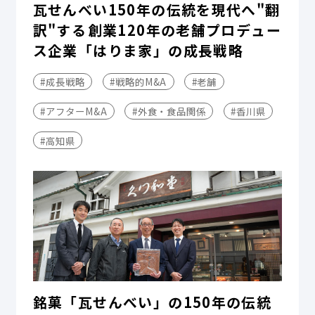
瓦せんべい150年の伝統を現代へ"翻
訳"する――創業120年の老舗プロデュー
ス企業「はりま家」の成長戦略
#成長戦略
#戦略的M&A
#老舗
#アフターM&A
#外食・食品関係
#香川県
#高知県
銘菓「瓦せんべい」の150年の伝統