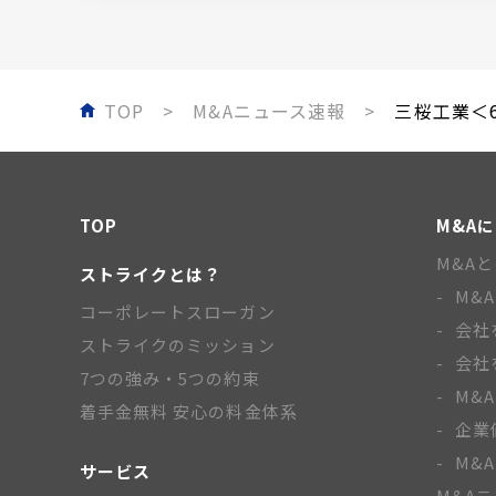
TOP
M&Aニュース速報
三桜工業＜65
TOP
M&A
M&A
ストライクとは？
M&
コーポレートスローガン
会社
ストライクのミッション
会社
7つの強み・5つの約束
M&
着手金無料 安心の料金体系
企業
M&
サービス
M&A