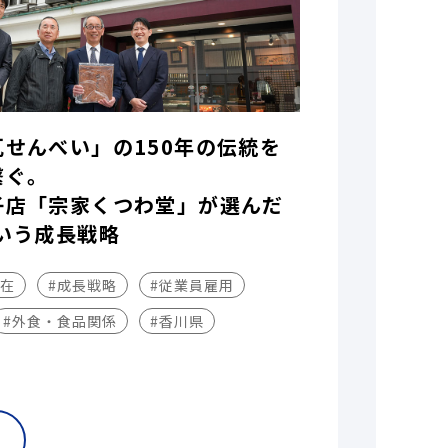
瓦せんべい」の150年の伝統を
繋ぐ。
子店「宗家くつわ堂」が選んだ
いう成長戦略
不在
#成長戦略
#従業員雇用
#外食・食品関係
#香川県