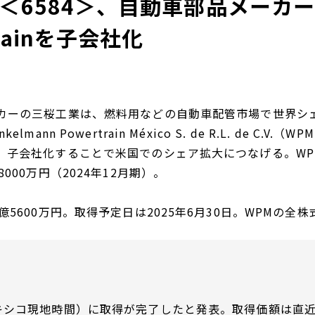
＜6584＞、自動車部品メーカーの
trainを子会社化
カーの三桜工業は、燃料用などの自動車配管市場で世界シ
elmann Powertrain México S. de R.L. d
子会社化することで米国でのシェア拡大につなげる。WPMは
000万円（2024年12月期）。
億5600万円。取得予定日は2025年6月30日。WPMの全
メキシコ現地時間）に取得が完了したと発表。取得価額は直近