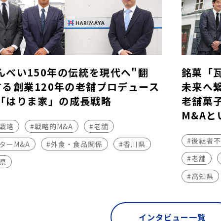
んべい150年の伝統を現代へ"翻
銘菓「
する――創業120年の老舗プロデュース
未来へ
「はりま家」の成長戦略
老舗菓
M&Aと
長戦略
#戦略的M&A
#老舗
#後継者
ターM&A
#外食・食品関係
#香川県
#老舗
県
#高知県
インタビュー一覧