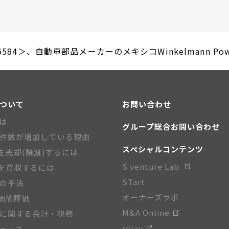
84＞、自動車部品メーカーのメキシコWinkelmann Power
について
お問い合わせ
とは
グループ総合お問い合わせ
A件数が増加している理由
スペシャルコンテンツ
を売却(譲渡)するには
S venture Lab.
を買収するには
STart
Aの手法
オーナーズラボ
価値評価
M&A Online
Aに関する会計・税務
relay
ニュース