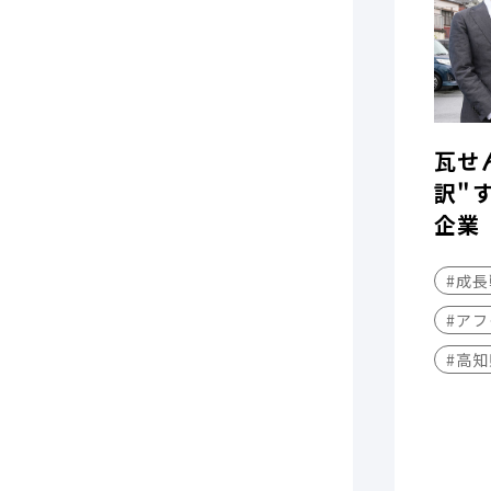
瓦せ
訳"
企業
#成
#アフ
#高知