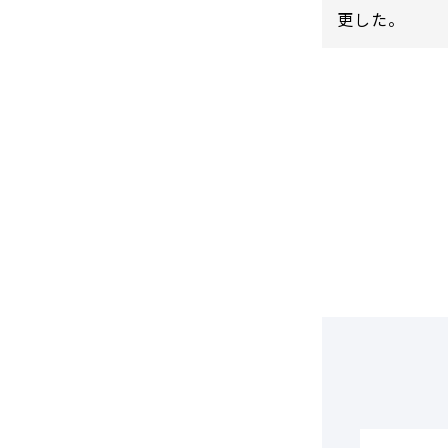
DCF法(インカムアプローチ)
のれん・負ののれん 会計処理と
更した。
税務処理
類似会社比準法(マーケットア
プローチ)