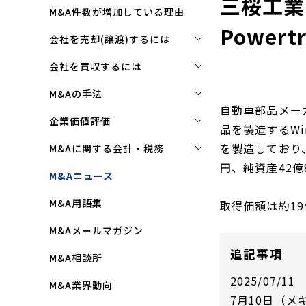
三桜工業
M&A件数が増加している理由
Power
会社を売却(譲渡)するには
会社を売却(譲渡)するには
会社を買収するには
M&Aで売れる会社の条件とは
会社を買収するには
M&Aの手法
自動車部品メー
M&Aで買い手はここを見る
企業買収を成功させるポイント
株式譲渡
企業価値評価
品を製造するWink
M&Aで会社を高く売る方法
買収監査(デューディリジェン
第三者割当増資
企業価値評価(バリュエーショ
を製造しており、
M&Aに関する会計・税務
ス)とは
ン)とは
会社売却(譲渡)の相談先は
円、純資産42億8
事業譲渡
株式譲渡にかかる税金(個人・
M&Aニュース
クロージングと引継ぎ
企業評価と売買価格の違い
会社売却の流れと手順
法人)
会社分割
M&A用語集
企業買収の流れと手順
取得価額は約19
中小企業M&Aにおける企業価値
事業譲渡にかかる税金(個人・
合併
の決め方
法人)
M&Aメールマガジン
株式交換
企業価値評価(バリュエーショ
M&Aにおける節税(役職退職金
追記事項
M&A相談所
ン)の算定方法
スキーム)
資本業務提携
2025/07/11
M&A業界動向
純資産法(コストアプローチ)
赤字・債務超過会社の買収制限
7月10日（