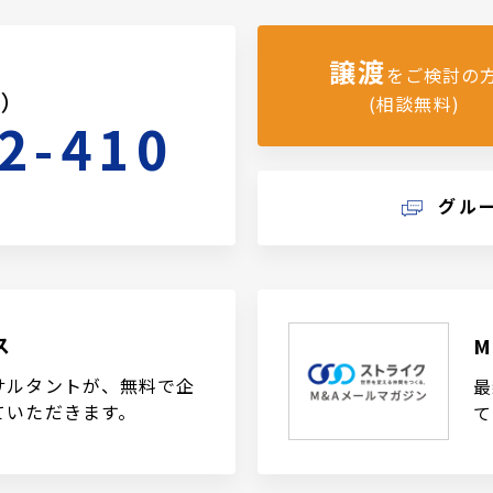
譲渡
をご検討の
料）
(相談無料)
2-410
グル
ス
サルタントが、無料で企
最
ていただきます。
て