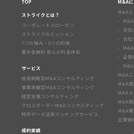
TOP
M&A
M&A
ストライクとは？
M&
コーポレートスローガン
会社
ストライクのミッション
会社
7つの強み・5つの約束
M&
着手金無料 安心の料金体系
企業
M&
サービス
M&A
成長戦略型M&Aコンサルティング
M&A
事業承継型M&Aコンサルティング
M&A
経営支援コンサルティング
M&A
クロスボーダーM&Aコンサルティング
M&A
特許データ活用マッチングサービス
企業価
成約実績