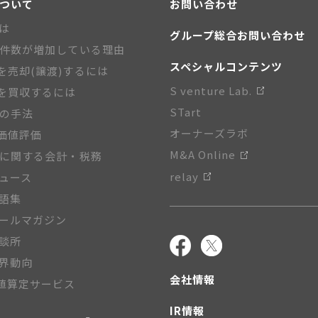
について
お問い合わせ
とは
グループ総合お問い合わせ
A件数が増加している理由
スペシャルコンテンツ
を売却(譲渡)するには
S venture Lab.
を買収するには
STart
Aの手法
オーナーズラボ
価値評価
M&A Online
Aに関する会計・税務
relay
ニュース
用語集
メールマガジン
相談所
業界動向
会社情報
値算定サービス
IR情報