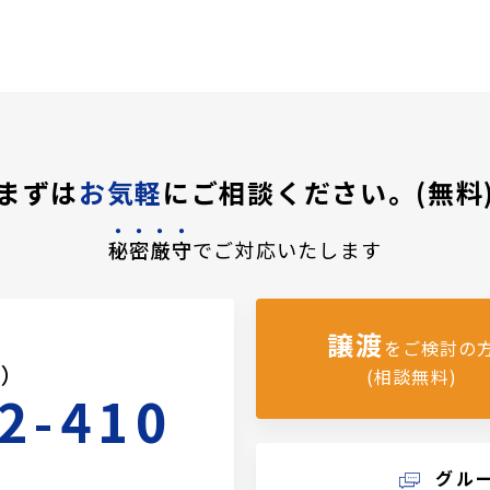
まずは
お気軽
にご相談ください。(無料
秘密厳守
でご対応いたします
譲渡
をご検討の
料）
(相談無料)
2-410
グル