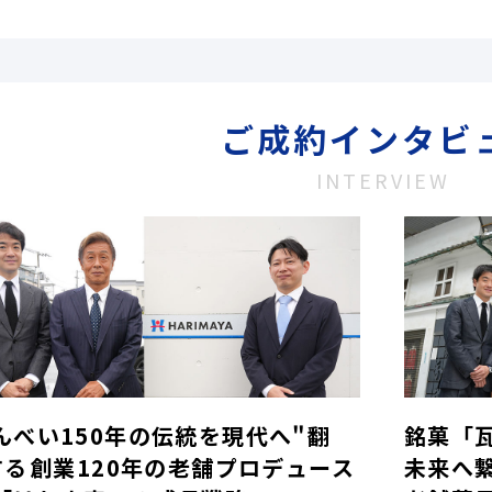
ご成約インタビ
INTERVIEW
んべい150年の伝統を現代へ"翻
銘菓「
する――創業120年の老舗プロデュース
未来へ