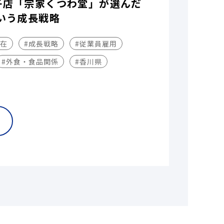
子店「宗家くつわ堂」が選んだ
いう成長戦略
不在
#成長戦略
#従業員雇用
#外食・食品関係
#香川県