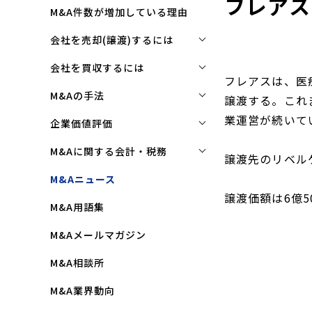
フレアス
M&A件数が増加している理由
会社を売却(譲渡)するには
会社を売却(譲渡)するには
会社を買収するには
フレアスは、医
M&Aで売れる会社の条件とは
会社を買収するには
M&Aの手法
譲渡する。これ
M&Aで買い手はここを見る
企業買収を成功させるポイント
業運営が続いて
株式譲渡
企業価値評価
M&Aで会社を高く売る方法
買収監査(デューディリジェン
第三者割当増資
企業価値評価(バリュエーショ
M&Aに関する会計・税務
ス)とは
譲渡先のリベル
ン)とは
会社売却(譲渡)の相談先は
事業譲渡
株式譲渡にかかる税金(個人・
M&Aニュース
クロージングと引継ぎ
企業評価と売買価格の違い
会社売却の流れと手順
法人)
会社分割
譲渡価額は6億5
M&A用語集
企業買収の流れと手順
中小企業M&Aにおける企業価値
事業譲渡にかかる税金(個人・
合併
の決め方
法人)
M&Aメールマガジン
株式交換
企業価値評価(バリュエーショ
M&Aにおける節税(役職退職金
M&A相談所
ン)の算定方法
スキーム)
資本業務提携
M&A業界動向
純資産法(コストアプローチ)
赤字・債務超過会社の買収制限