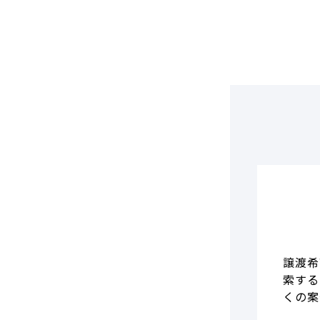
DCF法(インカムアプローチ)
のれん・負ののれん 会計処理と
税務処理
類似会社比準法(マーケットア
プローチ)
譲渡希
索する
くの案