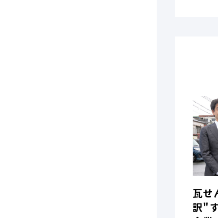
瓦せ
訳"