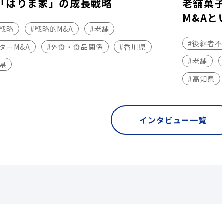
「はりま家」の成長戦略
老舗菓
M&Aと
長戦略
#戦略的M&A
#老舗
#後継者
ターM&A
#外食・食品関係
#香川県
#老舗
県
#高知県
インタビュー一覧