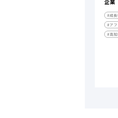
企業
#成
#アフ
#高知