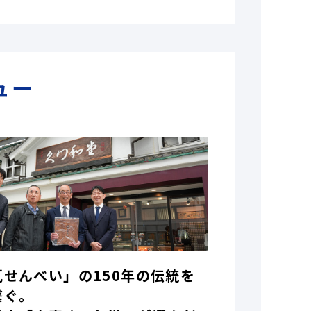
ュー
瓦せんべい」の150年の伝統を
繋ぐ。