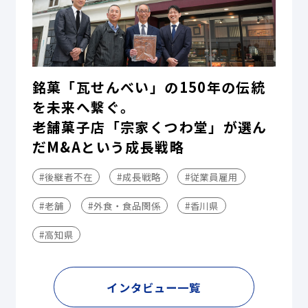
銘菓「瓦せんべい」の150年の伝統
を未来へ繋ぐ。
老舗菓子店「宗家くつわ堂」が選ん
だM&Aという成長戦略
#後継者不在
#成長戦略
#従業員雇用
#老舗
#外食・食品関係
#香川県
#高知県
インタビュー一覧