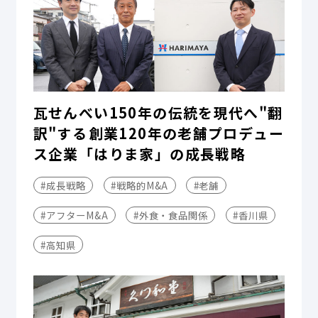
瓦せんべい150年の伝統を現代へ"翻
訳"する――創業120年の老舗プロデュー
ス企業「はりま家」の成長戦略
#成長戦略
#戦略的M&A
#老舗
#アフターM&A
#外食・食品関係
#香川県
#高知県