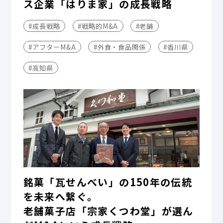
ス企業「はりま家」の成長戦略
#成長戦略
#戦略的M&A
#老舗
#アフターM&A
#外食・食品関係
#香川県
#高知県
銘菓「瓦せんべい」の150年の伝統
を未来へ繋ぐ。
老舗菓子店「宗家くつわ堂」が選ん