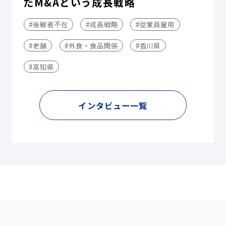
だM&Aという成長戦略
#後継者不在
#成長戦略
#従業員雇用
#老舗
#外食・食品関係
#香川県
#高知県
インタビュー一覧