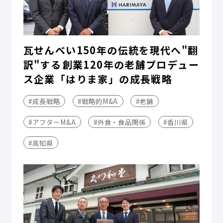
瓦せんべい150年の伝統を現代へ"翻
訳"する――創業120年の老舗プロデュー
ス企業「はりま家」の成長戦略
#成長戦略
#戦略的M&A
#老舗
#アフターM&A
#外食・食品関係
#香川県
#高知県