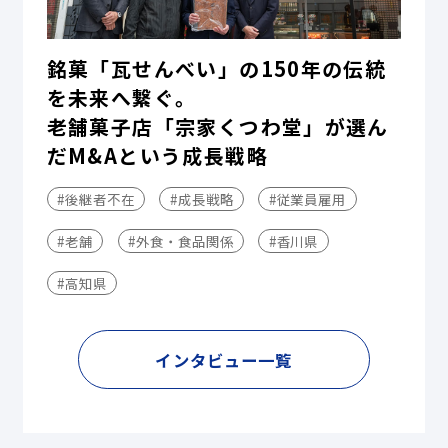
銘菓「瓦せんべい」の150年の伝統
を未来へ繋ぐ。
老舗菓子店「宗家くつわ堂」が選ん
だM&Aという成長戦略
#後継者不在
#成長戦略
#従業員雇用
#老舗
#外食・食品関係
#香川県
#高知県
インタビュー一覧