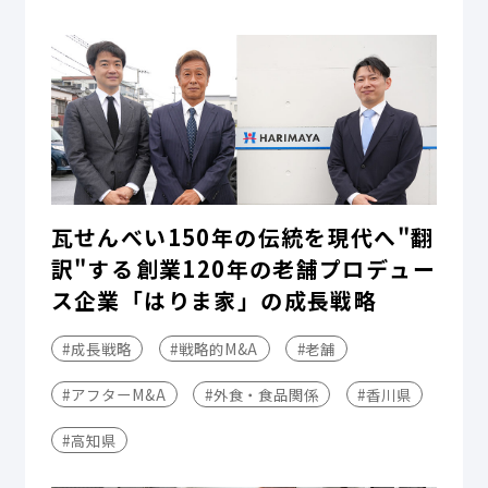
瓦せんべい150年の伝統を現代へ"翻
訳"する――創業120年の老舗プロデュー
ス企業「はりま家」の成長戦略
#成長戦略
#戦略的M&A
#老舗
#アフターM&A
#外食・食品関係
#香川県
#高知県