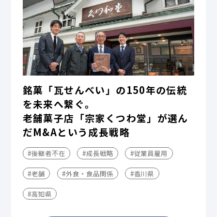
銘菓「瓦せんべい」の150年の伝統
を未来へ繋ぐ。
老舗菓子店「宗家くつわ堂」が選ん
だM&Aという成長戦略
#後継者不在
#成長戦略
#従業員雇用
#老舗
#外食・食品関係
#香川県
#高知県