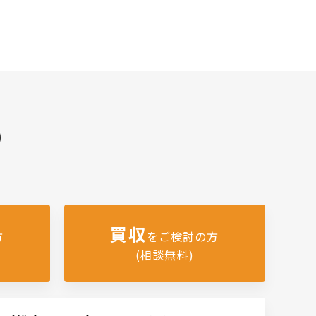
)
買収
方
をご検討の方
(相談無料)