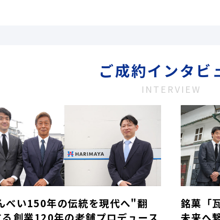
ご成約インタビ
INTERVIEW
んべい150年の伝統を現代へ"翻
銘菓「
する――創業120年の老舗プロデュース
未来へ