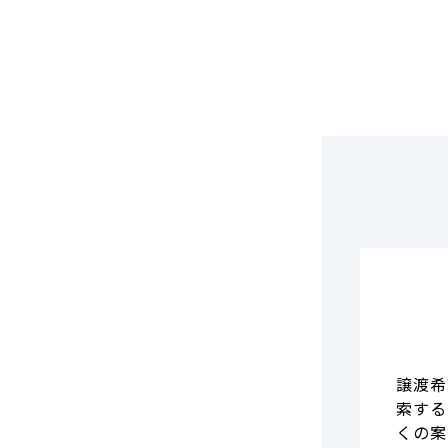
DCF法(インカムアプローチ)
のれん・負ののれん 会計処理と
税務処理
類似会社比準法(マーケットア
プローチ)
譲渡希
索する
くの案