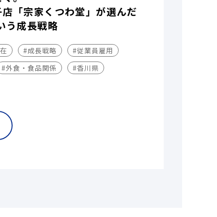
子店「宗家くつわ堂」が選んだ
いう成長戦略
不在
#成長戦略
#従業員雇用
#外食・食品関係
#香川県