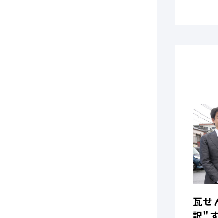
瓦せ
訳"