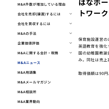
はなホー
M&A件数が増加している理由
トワーク
会社を売却(譲渡)するには
会社を売却(譲渡)するには
会社を買収するには
M&Aで売れる会社の条件とは
会社を買収するには
M&Aの手法
保育施設運営の
M&Aで買い手はここを見る
企業買収を成功させるポイント
株式譲渡
企業価値評価
英語教育を強化
M&Aで会社を高く売る方法
買収監査(デューディリジェン
第三者割当増資
企業価値評価(バリュエーショ
国の幼稚園教諭
M&Aに関する会計・税務
ス)とは
ン)とは
会社売却(譲渡)の相談先は
み。同社は売上高
事業譲渡
株式譲渡にかかる税金(個人・
M&Aニュース
クロージングと引継ぎ
企業評価と売買価格の違い
会社売却の流れと手順
法人)
会社分割
M&A用語集
企業買収の流れと手順
取得価額は90円
中小企業M&Aにおける企業価値
事業譲渡にかかる税金(個人・
合併
の決め方
法人)
M&Aメールマガジン
株式交換
企業価値評価(バリュエーショ
M&Aにおける節税(役職退職金
M&A相談所
ン)の算定方法
スキーム)
資本業務提携
M&A業界動向
純資産法(コストアプローチ)
赤字・債務超過会社の買収制限