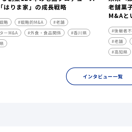
「はりま家」の成長戦略
老舗菓
M&Aと
長戦略
#戦略的M&A
#老舗
#後継者
ターM&A
#外食・食品関係
#香川県
#老舗
県
#高知県
インタビュー一覧