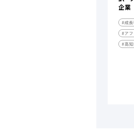
企業
#成
#アフ
#高知