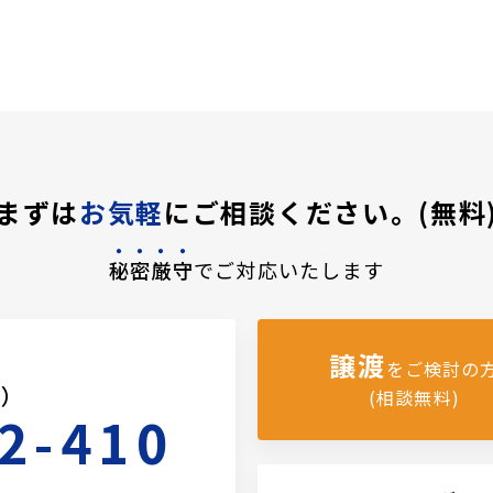
まずは
お気軽
にご相談ください。(無料
秘密厳守
でご対応いたします
譲渡
をご検討の
料）
(相談無料)
2-410