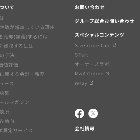
について
お問い合わせ
とは
グループ総合お問い合わせ
A件数が増加している理由
スペシャルコンテンツ
を売却(譲渡)するには
S venture Lab.
を買収するには
STart
Aの手法
オーナーズラボ
価値評価
M&A Online
Aに関する会計・税務
relay
ニュース
用語集
メールマガジン
相談所
業界動向
会社情報
値算定サービス