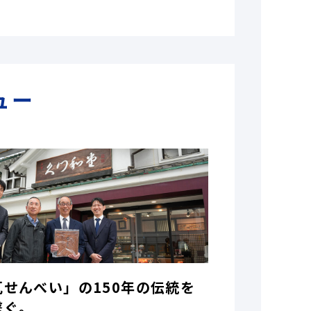
ュー
瓦せんべい」の150年の伝統を
繋ぐ。