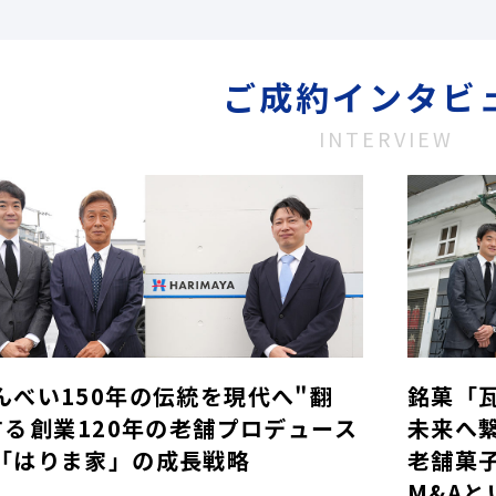
ご成約インタビ
INTERVIEW
んべい150年の伝統を現代へ"翻
銘菓「
する――創業120年の老舗プロデュース
未来へ
「はりま家」の成長戦略
老舗菓
M&Aと