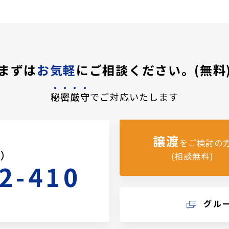
まずは
お気軽
にご相談ください。(無料
秘密厳守
でご対応いたします
譲渡
をご検討の
料）
(相談無料)
2-410
グル