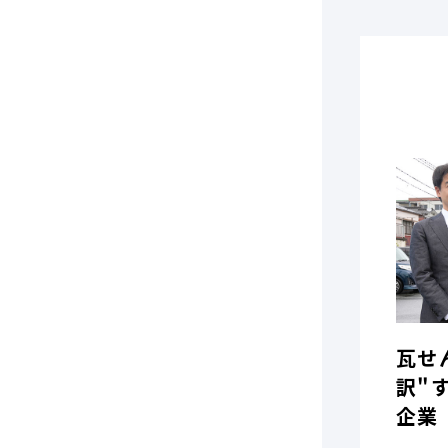
瓦せ
訳"
企業