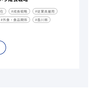
不在
#成長戦略
#従業員雇用
#外食・食品関係
#香川県