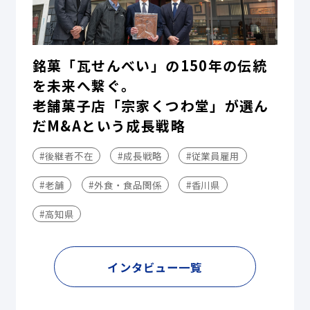
銘菓「瓦せんべい」の150年の伝統
を未来へ繋ぐ。
老舗菓子店「宗家くつわ堂」が選ん
だM&Aという成長戦略
#後継者不在
#成長戦略
#従業員雇用
#老舗
#外食・食品関係
#香川県
#高知県
インタビュー一覧