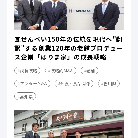
瓦せんべい150年の伝統を現代へ"翻
訳"する――創業120年の老舗プロデュー
ス企業「はりま家」の成長戦略
#成長戦略
#戦略的M&A
#老舗
#アフターM&A
#外食・食品関係
#香川県
#高知県