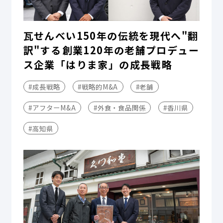
瓦せんべい150年の伝統を現代へ"翻
訳"する――創業120年の老舗プロデュー
ス企業「はりま家」の成長戦略
#成長戦略
#戦略的M&A
#老舗
#アフターM&A
#外食・食品関係
#香川県
#高知県