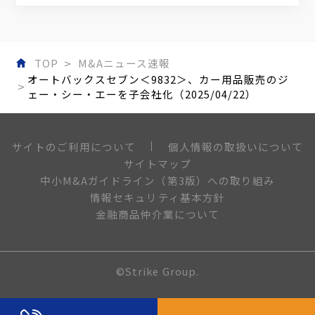
TOP
M&Aニュース速報
オートバックスセブン＜9832＞、カー用品販売のジ
ェー・シー・エーを子会社化（2025/04/22）
個人情報の取扱いについて
サイトのご利用について
サイトマップ
中小M&Aガイドライン（第3版）への取り組み
情報セキュリティ基本方針
金融商品仲介業について
©Strike Group.