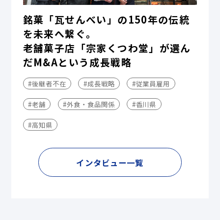
銘菓「瓦せんべい」の150年の伝統
を未来へ繋ぐ。
老舗菓子店「宗家くつわ堂」が選ん
だM&Aという成長戦略
#後継者不在
#成長戦略
#従業員雇用
#老舗
#外食・食品関係
#香川県
#高知県
インタビュー一覧