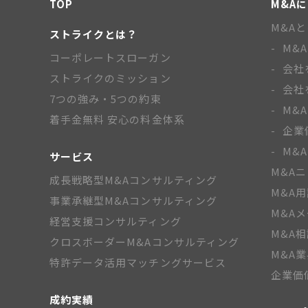
TOP
M&A
M&A
ストライクとは？
M&
コーポレートスローガン
会社
ストライクのミッション
会社
7つの強み・5つの約束
M&
着手金無料 安心の料金体系
企業
M&
サービス
M&A
成長戦略型M&Aコンサルティング
M&A
事業承継型M&Aコンサルティング
M&A
経営支援コンサルティング
M&A
クロスボーダーM&Aコンサルティング
M&A
特許データ活用マッチングサービス
企業価
成約実績