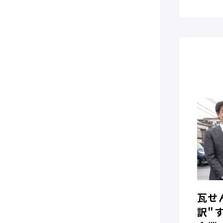
瓦せ
訳"