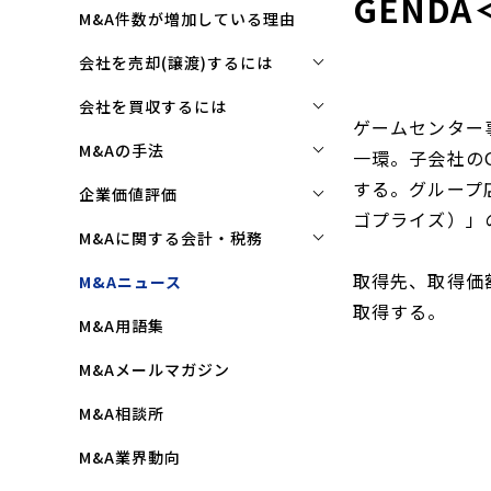
GEND
M&A件数が増加している理由
会社を売却(譲渡)するには
会社を売却(譲渡)するには
会社を買収するには
ゲームセンター
M&Aで売れる会社の条件とは
会社を買収するには
M&Aの手法
一環。子会社のG
M&Aで買い手はここを見る
企業買収を成功させるポイント
する。グループ
株式譲渡
企業価値評価
ゴプライズ）」
M&Aで会社を高く売る方法
買収監査(デューディリジェン
第三者割当増資
企業価値評価(バリュエーショ
M&Aに関する会計・税務
ス)とは
ン)とは
会社売却(譲渡)の相談先は
事業譲渡
株式譲渡にかかる税金(個人・
取得先、取得価額は
M&Aニュース
クロージングと引継ぎ
企業評価と売買価格の違い
会社売却の流れと手順
法人)
会社分割
取得する。
M&A用語集
企業買収の流れと手順
中小企業M&Aにおける企業価値
事業譲渡にかかる税金(個人・
合併
の決め方
法人)
M&Aメールマガジン
株式交換
企業価値評価(バリュエーショ
M&Aにおける節税(役職退職金
M&A相談所
ン)の算定方法
スキーム)
資本業務提携
M&A業界動向
純資産法(コストアプローチ)
赤字・債務超過会社の買収制限