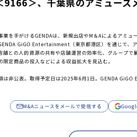
A＜9166＞、千葉県のアミュー
事業を手がけるGENDAは、新規出店やM＆Aによるアミ
ENDA GiGO Entertainment（東京都港区）を通
店舗との人的資源の共有や店舗運営の効率化、グループで展開す
の限定商品の投入などによる収益拡大を見込む。
非公表。取得予定日は2025年6月1日。GENDA GiGO E
M&Aニュースをメールで受信する
Goo