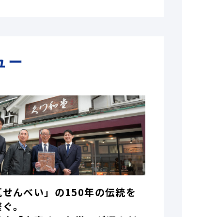
ュー
瓦せんべい」の150年の伝統を
繋ぐ。