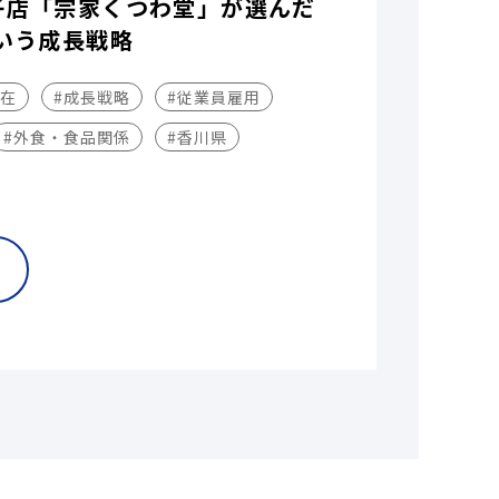
子店「宗家くつわ堂」が選んだ
いう成長戦略
不在
#成長戦略
#従業員雇用
#外食・食品関係
#香川県