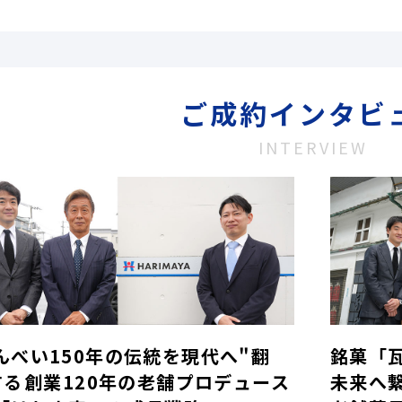
ご成約インタビ
INTERVIEW
んべい150年の伝統を現代へ"翻
銘菓「
する――創業120年の老舗プロデュース
未来へ