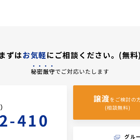
まずは
お気軽
にご相談ください。(無料
秘密厳守
でご対応いたします
譲渡
をご検討の
料）
(相談無料)
2-410
グル