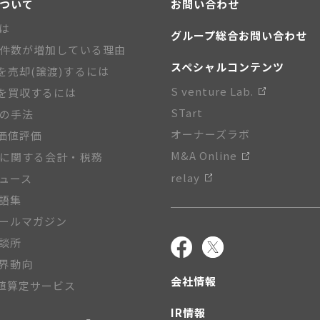
について
お問い合わせ
とは
グループ総合お問い合わせ
A件数が増加している理由
スペシャルコンテンツ
を売却(譲渡)するには
S venture Lab.
を買収するには
STart
Aの手法
オーナーズラボ
価値評価
M&A Online
Aに関する会計・税務
relay
ニュース
用語集
メールマガジン
相談所
業界動向
会社情報
値算定サービス
IR情報