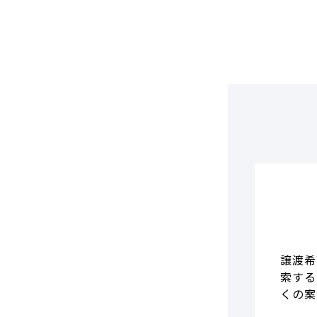
DCF法(インカムアプローチ)
のれん・負ののれん 会計処理と
税務処理
類似会社比準法(マーケットア
プローチ)
譲渡希
索する
くの案