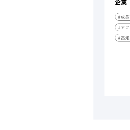
企業
#成
#アフ
#高知