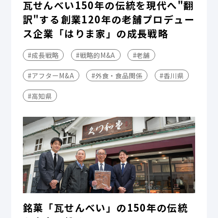
瓦せんべい150年の伝統を現代へ"翻
訳"する――創業120年の老舗プロデュー
ス企業「はりま家」の成長戦略
#成長戦略
#戦略的M&A
#老舗
#アフターM&A
#外食・食品関係
#香川県
#高知県
銘菓「瓦せんべい」の150年の伝統