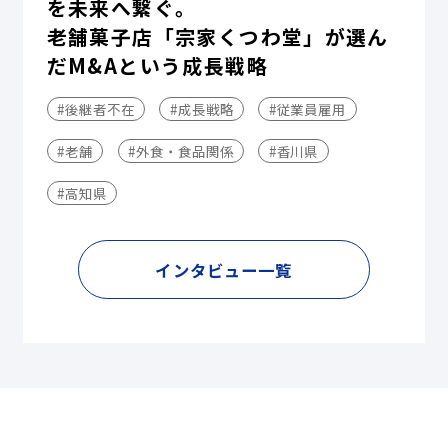
を未来へ繋ぐ。
老舗菓子店「宗家くつわ堂」が選ん
だM&Aという成長戦略
#後継者不在
#成長戦略
#従業員雇用
#老舗
#外食・食品関係
#香川県
#高知県
インタビュー一覧