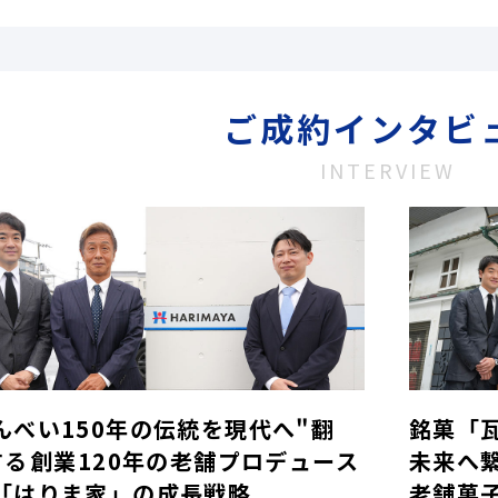
ご成約インタビ
INTERVIEW
んべい150年の伝統を現代へ"翻
銘菓「
する――創業120年の老舗プロデュース
未来へ
「はりま家」の成長戦略
老舗菓