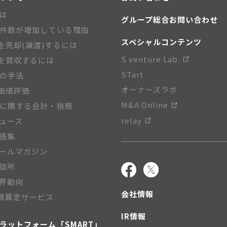
とは
グループ総合お問い合わせ
A件数が増加している理由
スペシャルコンテンツ
を売却(譲渡)するには
S venture Lab.
を買収するには
STart
Aの手法
オーナーズラボ
価値評価
M&A Online
Aに関する会計・税務
relay
ニュース
用語集
メールマガジン
相談所
業界動向
会社情報
値算定サービス
IR情報
プラットフォーム「SMART」