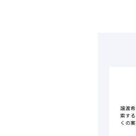
DCF法(インカムアプローチ)
のれん・負ののれん 会計処理と
税務処理
類似会社比準法(マーケットア
プローチ)
譲渡希
索する
くの案