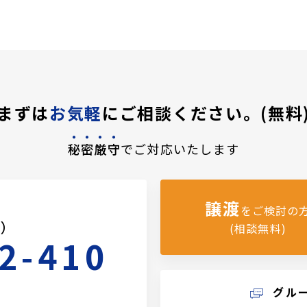
まずは
お気軽
にご相談ください。(無料
秘密厳守
でご対応いたします
譲渡
をご検討の
料）
(相談無料)
2-410
グル