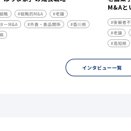
M&Aと
長戦略
#戦略的M&A
#老舗
#後継者
ターM&A
#外食・食品関係
#香川県
#老舗
県
#高知県
インタビュー一覧