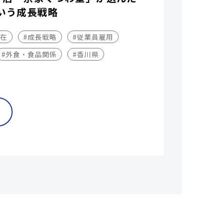
いう成長戦略
不在
#成長戦略
#従業員雇用
#外食・食品関係
#香川県