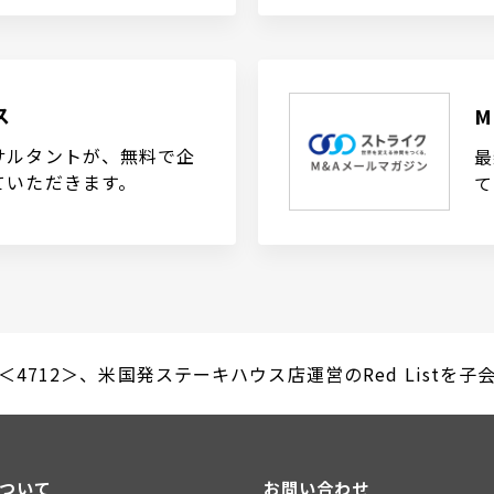
ス
サルタントが、無料で企
最
ていただきます。
て
er＜4712＞、米国発ステーキハウス店運営のRed Listを子会社
について
お問い合わせ