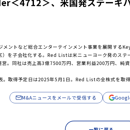
lder＜4712＞、米国発ステーキハ
メントなど総合エンターテインメント事業を展開するKeyH
区）を子会社化する。Red Listは米ニューヨーク発のステーキハ
」を運営。同社は売上高3億7500万円、営業利益200万円、純資
。取得予定日は2025年5月1日。Red Listの全株式を取
M&Aニュースをメールで受信する
Goo
一覧に戻る