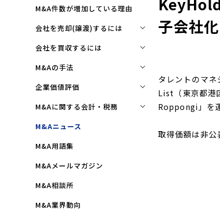
KeyHo
M&A件数が増加している理由
子会社化
会社を売却(譲渡)するには
会社を売却(譲渡)するには
会社を買収するには
M&Aで売れる会社の条件とは
会社を買収するには
M&Aの手法
タレントのマネジ
M&Aで買い手はここを見る
企業買収を成功させるポイント
株式譲渡
企業価値評価
List（東京都港
M&Aで会社を高く売る方法
買収監査(デューディリジェン
第三者割当増資
企業価値評価(バリュエーショ
Roppongi
M&Aに関する会計・税務
ス)とは
ン)とは
会社売却(譲渡)の相談先は
事業譲渡
株式譲渡にかかる税金(個人・
M&Aニュース
クロージングと引継ぎ
企業評価と売買価格の違い
取得価額は非公表
会社売却の流れと手順
法人)
会社分割
M&A用語集
企業買収の流れと手順
中小企業M&Aにおける企業価値
事業譲渡にかかる税金(個人・
合併
の決め方
法人)
M&Aメールマガジン
株式交換
企業価値評価(バリュエーショ
M&Aにおける節税(役職退職金
M&A相談所
ン)の算定方法
スキーム)
資本業務提携
M&A業界動向
純資産法(コストアプローチ)
赤字・債務超過会社の買収制限