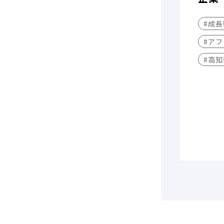
#成
#アフ
#高知