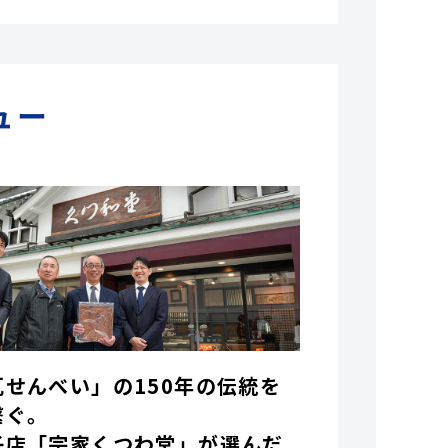
ュー
瓦せんべい」の150年の伝統を
繋ぐ。
子店「宗家くつわ堂」が選んだ