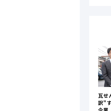
瓦せ
訳"
企業