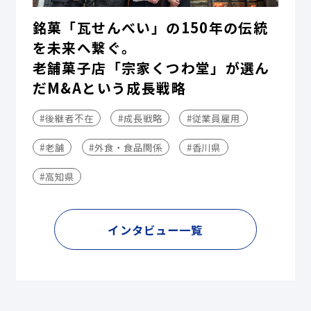
銘菓「瓦せんべい」の150年の伝統
を未来へ繋ぐ。
老舗菓子店「宗家くつわ堂」が選ん
だM&Aという成長戦略
#後継者不在
#成長戦略
#従業員雇用
#老舗
#外食・食品関係
#香川県
#高知県
インタビュー一覧