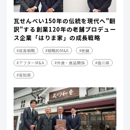
瓦せんべい150年の伝統を現代へ"翻
訳"する――創業120年の老舗プロデュー
ス企業「はりま家」の成長戦略
#成長戦略
#戦略的M&A
#老舗
#アフターM&A
#外食・食品関係
#香川県
#高知県