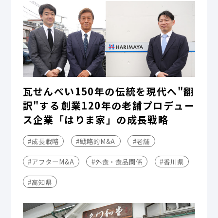
瓦せんべい150年の伝統を現代へ"翻
訳"する――創業120年の老舗プロデュー
ス企業「はりま家」の成長戦略
#成長戦略
#戦略的M&A
#老舗
#アフターM&A
#外食・食品関係
#香川県
#高知県