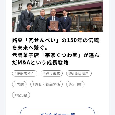
銘菓「瓦せんべい」の150年の伝統
を未来へ繋ぐ。
老舗菓子店「宗家くつわ堂」が選ん
だM&Aという成長戦略
#後継者不在
#成長戦略
#従業員雇用
#老舗
#外食・食品関係
#香川県
#高知県
インタビュー一覧