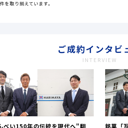
件を取り揃えています。
ご成約インタビ
INTERVIEW
んべい150年の伝統を現代へ"翻
銘菓「