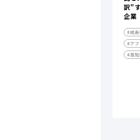
訳"
企業
#成
#アフ
#高知