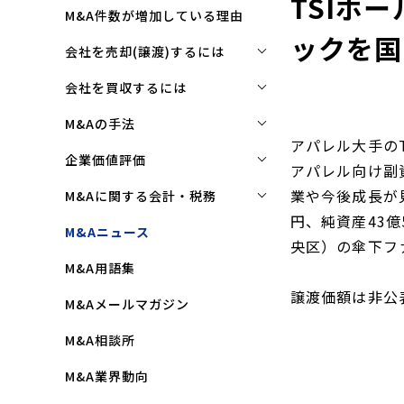
TSIホ
M&A件数が増加している理由
ックを国
会社を売却(譲渡)するには
会社を売却(譲渡)するには
会社を買収するには
M&Aで売れる会社の条件とは
会社を買収するには
M&Aの手法
アパレル大手の
M&Aで買い手はここを見る
企業買収を成功させるポイント
株式譲渡
企業価値評価
アパレル向け副
M&Aで会社を高く売る方法
買収監査(デューディリジェン
第三者割当増資
企業価値評価(バリュエーショ
業や今後成長が
M&Aに関する会計・税務
ス)とは
ン)とは
会社売却(譲渡)の相談先は
円、純資産43
事業譲渡
株式譲渡にかかる税金(個人・
M&Aニュース
クロージングと引継ぎ
企業評価と売買価格の違い
央区）の傘下フ
会社売却の流れと手順
法人)
会社分割
M&A用語集
企業買収の流れと手順
中小企業M&Aにおける企業価値
事業譲渡にかかる税金(個人・
合併
の決め方
譲渡価額は非公
法人)
M&Aメールマガジン
株式交換
企業価値評価(バリュエーショ
M&Aにおける節税(役職退職金
M&A相談所
ン)の算定方法
スキーム)
資本業務提携
M&A業界動向
純資産法(コストアプローチ)
赤字・債務超過会社の買収制限