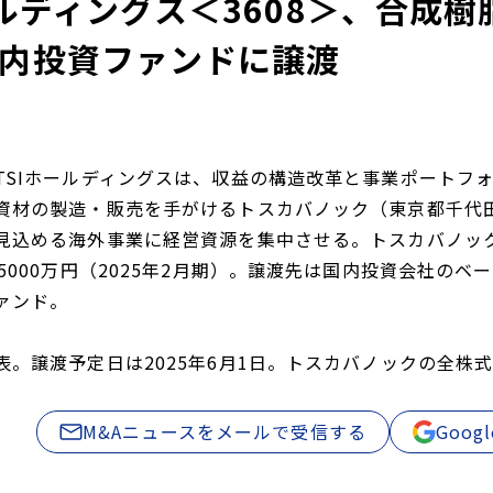
ールディングス＜3608＞、合成
内投資ファンドに譲渡
TSIホールディングスは、収益の構造改革と事業ポートフ
資材の製造・販売を手がけるトスカバノック（東京都千代田
見込める海外事業に経営資源を集中させる。トスカバノックは売
億5000万円（2025年2月期）。譲渡先は国内投資会社の
ァンド。
表。譲渡予定日は2025年6月1日。トスカバノックの全株
M&Aニュースをメールで受信する
Goo