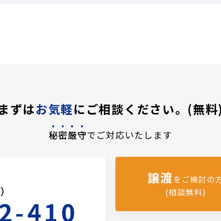
まずは
お気軽
にご相談ください。(無料
秘密厳守
でご対応いたします
譲渡
をご検討の
料）
(相談無料)
2-410