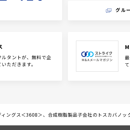
グル
ス
サルタントが、無料で企
最
ていただきます。
て
ディングス＜3608＞、合成樹脂製品子会社のトスカバノックを