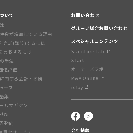
について
お問い合わせ
とは
グループ総合お問い合わせ
A件数が増加している理由
スペシャルコンテンツ
を売却(譲渡)するには
S venture Lab.
を買収するには
STart
Aの手法
オーナーズラボ
価値評価
M&A Online
Aに関する会計・税務
relay
ニュース
用語集
メールマガジン
相談所
業界動向
会社情報
値算定サービス