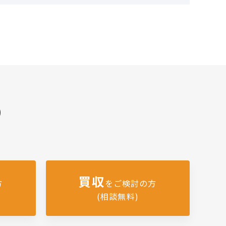
)
買収
方
をご検討の方
(相談無料)