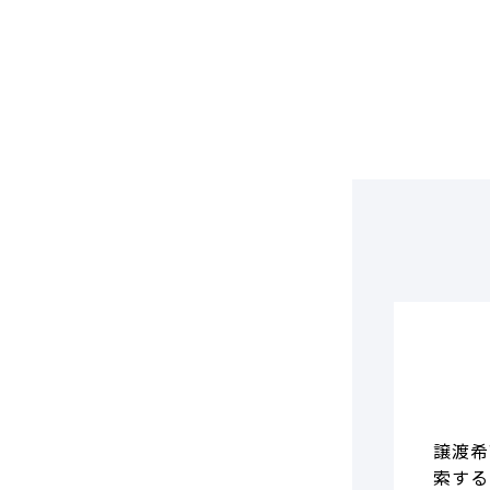
DCF法(インカムアプローチ)
のれん・負ののれん 会計処理と
税務処理
類似会社比準法(マーケットア
プローチ)
譲渡希
索する