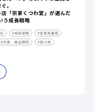
繋ぐ。
子店「宗家くつわ堂」が選んだ
いう成長戦略
不在
#成長戦略
#従業員雇用
#外食・食品関係
#香川県