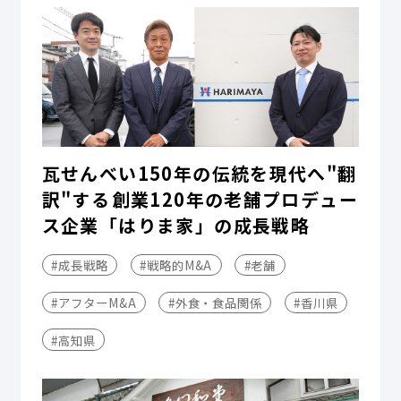
瓦せんべい150年の伝統を現代へ"翻
訳"する――創業120年の老舗プロデュー
ス企業「はりま家」の成長戦略
#成長戦略
#戦略的M&A
#老舗
#アフターM&A
#外食・食品関係
#香川県
#高知県