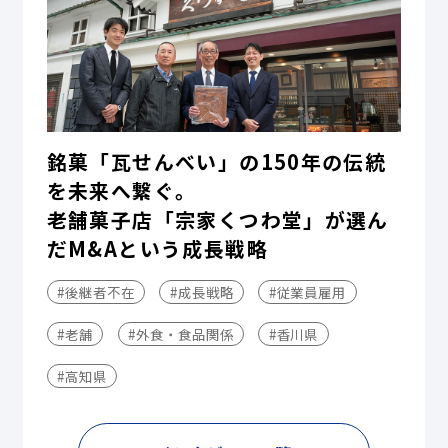
銘菓「瓦せんべい」の150年の伝統
を未来へ繋ぐ。
老舗菓子店「宗家くつわ堂」が選ん
だM&Aという成長戦略
#後継者不在
#成長戦略
#従業員雇用
#老舗
#外食・食品関係
#香川県
#高知県