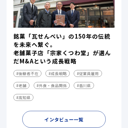
銘菓「瓦せんべい」の150年の伝統
を未来へ繋ぐ。
老舗菓子店「宗家くつわ堂」が選ん
だM&Aという成長戦略
#後継者不在
#成長戦略
#従業員雇用
#老舗
#外食・食品関係
#香川県
#高知県
インタビュー一覧