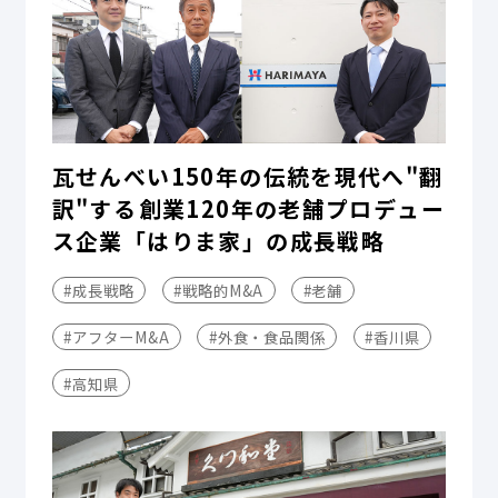
瓦せんべい150年の伝統を現代へ"翻
訳"する――創業120年の老舗プロデュー
ス企業「はりま家」の成長戦略
#成長戦略
#戦略的M&A
#老舗
#アフターM&A
#外食・食品関係
#香川県
#高知県