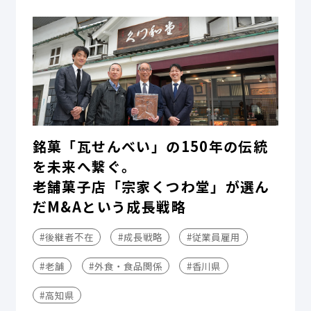
銘菓「瓦せんべい」の150年の伝統
を未来へ繋ぐ。
老舗菓子店「宗家くつわ堂」が選ん
だM&Aという成長戦略
#後継者不在
#成長戦略
#従業員雇用
#老舗
#外食・食品関係
#香川県
#高知県