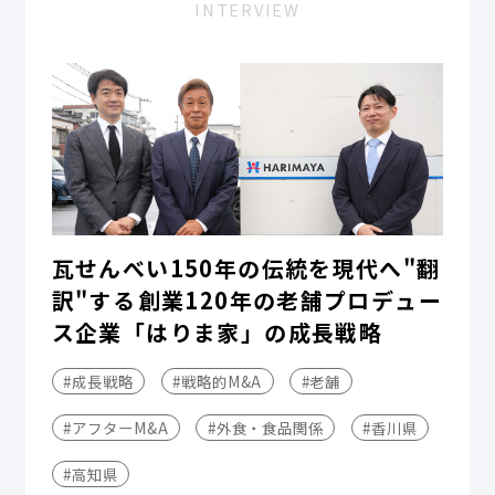
INTERVIEW
瓦せんべい150年の伝統を現代へ"翻
訳"する――創業120年の老舗プロデュー
ス企業「はりま家」の成長戦略
#成長戦略
#戦略的M&A
#老舗
#アフターM&A
#外食・食品関係
#香川県
#高知県