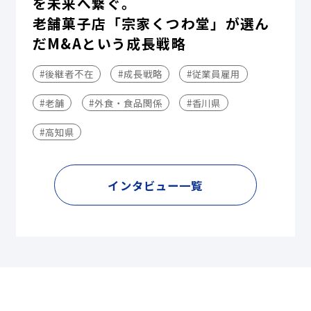
を未来へ繋ぐ。
老舗菓子店「宗家くつわ堂」が選ん
だM&Aという成長戦略
#後継者不在
#成長戦略
#従業員雇用
#老舗
#外食・食品関係
#香川県
#高知県
インタビュー一覧