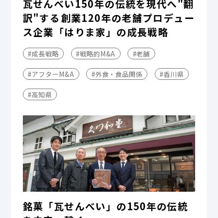
瓦せんべい150年の伝統を現代へ"翻
訳"する――創業120年の老舗プロデュー
ス企業「はりま家」の成長戦略
#成長戦略
#戦略的M&A
#老舗
#アフターM&A
#外食・食品関係
#香川県
#高知県
銘菓「瓦せんべい」の150年の伝統