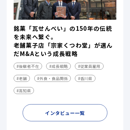
銘菓「瓦せんべい」の150年の伝統
を未来へ繋ぐ。
老舗菓子店「宗家くつわ堂」が選ん
だM&Aという成長戦略
#後継者不在
#成長戦略
#従業員雇用
#老舗
#外食・食品関係
#香川県
#高知県
インタビュー一覧