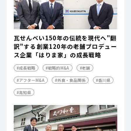
瓦せんべい150年の伝統を現代へ"翻
訳"する――創業120年の老舗プロデュー
ス企業「はりま家」の成長戦略
#成長戦略
#戦略的M&A
#老舗
#アフターM&A
#外食・食品関係
#香川県
#高知県