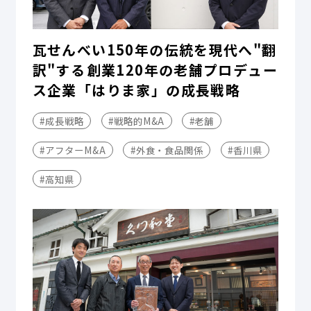
瓦せんべい150年の伝統を現代へ"翻
訳"する――創業120年の老舗プロデュー
ス企業「はりま家」の成長戦略
#成長戦略
#戦略的M&A
#老舗
#アフターM&A
#外食・食品関係
#香川県
#高知県