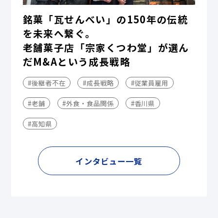
銘菓「瓦せんべい」の150年の伝統
を未来へ繋ぐ。
老舗菓子店「宗家くつわ堂」が選ん
だM&Aという成長戦略
#後継者不在
#成長戦略
#従業員雇用
#老舗
#外食・食品関係
#香川県
#高知県
インタビュー一覧