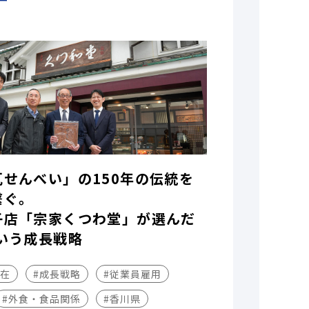
瓦せんべい」の150年の伝統を
繋ぐ。
子店「宗家くつわ堂」が選んだ
いう成長戦略
不在
#成長戦略
#従業員雇用
#外食・食品関係
#香川県