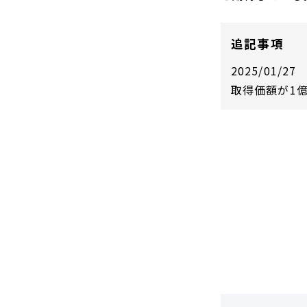
DCF法(インカムアプローチ)
のれん・負ののれん 会計処理と
税務処理
類似会社比準法(マーケットア
追記事項
プローチ)
2025/01/27
取得価額が1億