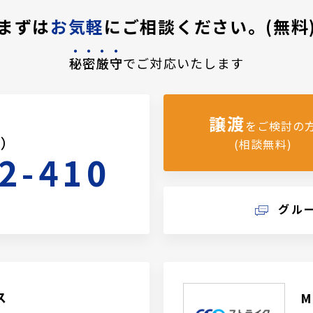
まずは
お気軽
にご相談ください。(無料
秘密厳守
でご対応いたします
譲渡
をご検討の
料）
(相談無料)
2-410
グル
ス