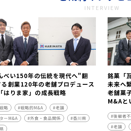
INTERVIEW
んべい150年の伝統を現代へ"翻
銘菓「
する――創業120年の老舗プロデュース
未来へ
「はりま家」の成長戦略
老舗菓
M&Aと
長戦略
#戦略的M&A
#老舗
#後継者
ターM&A
#外食・食品関係
#香川県
#老舗
県