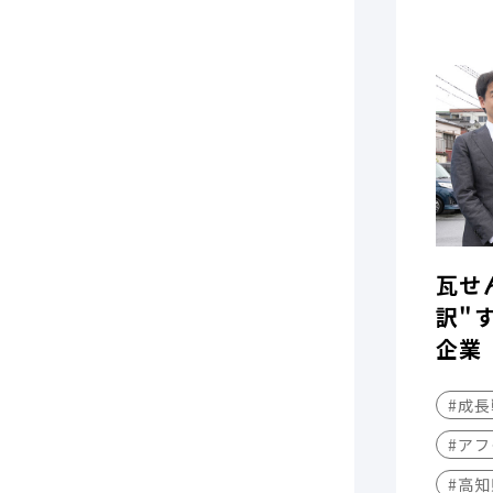
瓦せ
訳"
企業
#成
#アフ
#高知