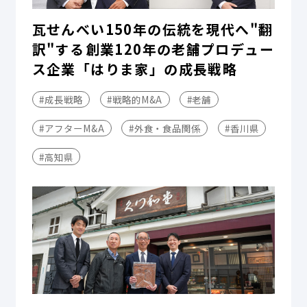
瓦せんべい150年の伝統を現代へ"翻
訳"する――創業120年の老舗プロデュー
ス企業「はりま家」の成長戦略
#成長戦略
#戦略的M&A
#老舗
#アフターM&A
#外食・食品関係
#香川県
#高知県