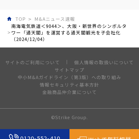
TOP
M&Aニュース速報
南海電気鉄道＜9044＞、大阪・新世界のシンボルタ
ワー「通天閣」を運営する通天閣観光を子会社化
（2024/12/04）
個人情報の取扱いについて
サイトのご利用について
サイトマップ
中小M&Aガイドライン（第3版）への取り組み
情報セキュリティ基本方針
金融商品仲介業について
©Strike Group.
0120-552-410