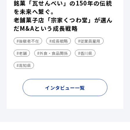
銘菓「瓦せんべい」の150年の伝統
を未来へ繋ぐ。
老舗菓子店「宗家くつわ堂」が選ん
だM&Aという成長戦略
#後継者不在
#成長戦略
#従業員雇用
#老舗
#外食・食品関係
#香川県
#高知県
インタビュー一覧