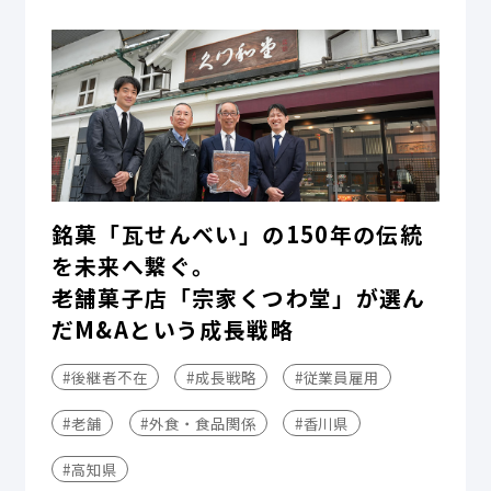
銘菓「瓦せんべい」の150年の伝統
を未来へ繋ぐ。
老舗菓子店「宗家くつわ堂」が選ん
だM&Aという成長戦略
#後継者不在
#成長戦略
#従業員雇用
#老舗
#外食・食品関係
#香川県
#高知県