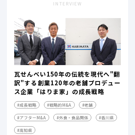
INTERVIEW
瓦せんべい150年の伝統を現代へ"翻
訳"する――創業120年の老舗プロデュー
ス企業「はりま家」の成長戦略
#成長戦略
#戦略的M&A
#老舗
#アフターM&A
#外食・食品関係
#香川県
#高知県