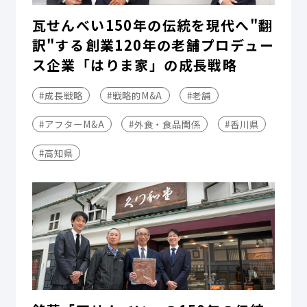
瓦せんべい150年の伝統を現代へ"翻
訳"する――創業120年の老舗プロデュー
ス企業「はりま家」の成長戦略
#成長戦略
#戦略的M&A
#老舗
#アフターM&A
#外食・食品関係
#香川県
#高知県