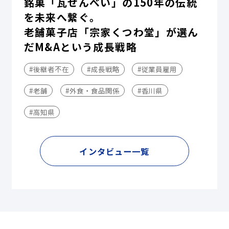
銘菓「瓦せんべい」の150年の伝統
を未来へ繋ぐ。
老舗菓子店「宗家くつわ堂」が選ん
だM&Aという成長戦略
#後継者不在
#成長戦略
#従業員雇用
#老舗
#外食・食品関係
#香川県
#高知県
インタビュー一覧