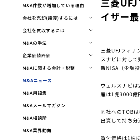
三菱UF
M&A件数が増加している理由
イザー最
会社を売却(譲渡)するには
会社を売却(譲渡)するには
会社を買収するには
M&Aで売れる会社の条件とは
会社を買収するには
M&Aの手法
三菱UFJフィ
M&Aで買い手はここを見る
企業買収を成功させるポイント
株式譲渡
企業価値評価
スナビに対して
M&Aで会社を高く売る方法
買収監査(デューディリジェン
第三者割当増資
企業価値評価(バリュエーショ
新NISA（少
M&Aに関する会計・税務
ス)とは
ン)とは
会社売却(譲渡)の相談先は
事業譲渡
株式譲渡にかかる税金(個人・
M&Aニュース
クロージングと引継ぎ
企業評価と売買価格の違い
ウェルスナビは
会社売却の流れと手順
法人)
会社分割
M&A用語集
企業買収の流れと手順
産は1兆3000
中小企業M&Aにおける企業価値
事業譲渡にかかる税金(個人・
合併
の決め方
法人)
M&Aメールマガジン
株式交換
同社へのTOBは
企業価値評価(バリュエーショ
M&Aにおける節税(役職退職金
M&A相談所
ン)の算定方法
出資して持ち分
スキーム)
資本業務提携
M&A業界動向
純資産法(コストアプローチ)
赤字・債務超過会社の買収制限
買付価格は1株に