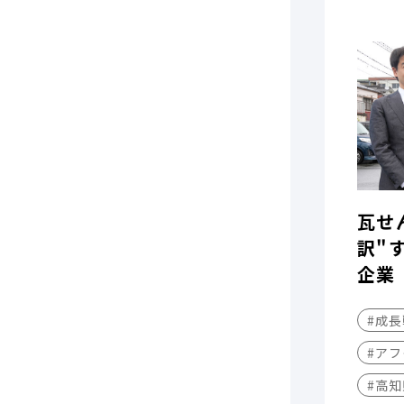
瓦せ
訳"
企業
#成
#アフ
#高知