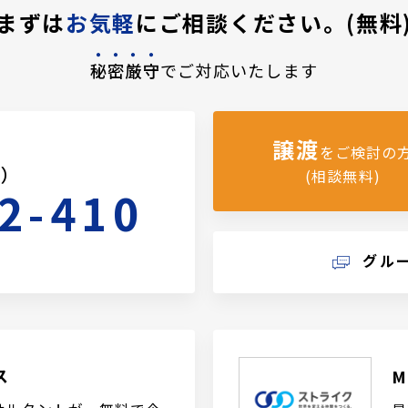
まずは
お気軽
にご相談ください。(無料
秘密厳守
でご対応いたします
譲渡
をご検討の
料）
(相談無料)
2-410
グル
ス