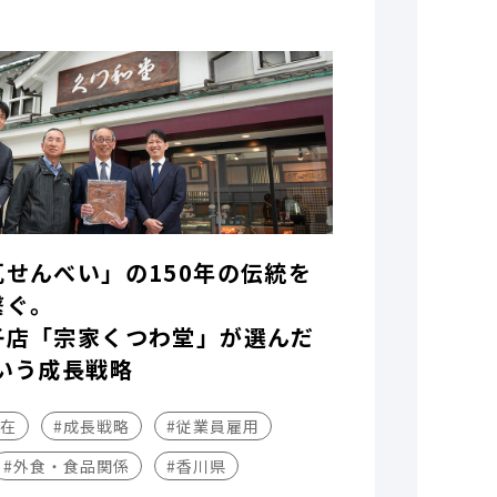
瓦せんべい」の150年の伝統を
繋ぐ。
子店「宗家くつわ堂」が選んだ
いう成長戦略
不在
#成長戦略
#従業員雇用
#外食・食品関係
#香川県