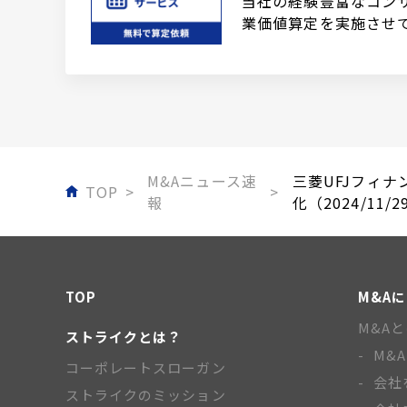
当社の経験豊富なコン
業価値算定を実施させ
M&Aニュース速
三菱UFJフィナ
TOP
報
化（2024/11/2
TOP
M&A
M&A
ストライクとは？
M&
コーポレートスローガン
会社
ストライクのミッション