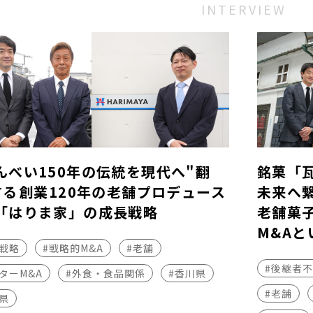
INTERVIEW
んべい150年の伝統を現代へ"翻
銘菓「
する――創業120年の老舗プロデュース
未来へ
「はりま家」の成長戦略
老舗菓
M&Aと
長戦略
#戦略的M&A
#老舗
#後継者
ターM&A
#外食・食品関係
#香川県
#老舗
県