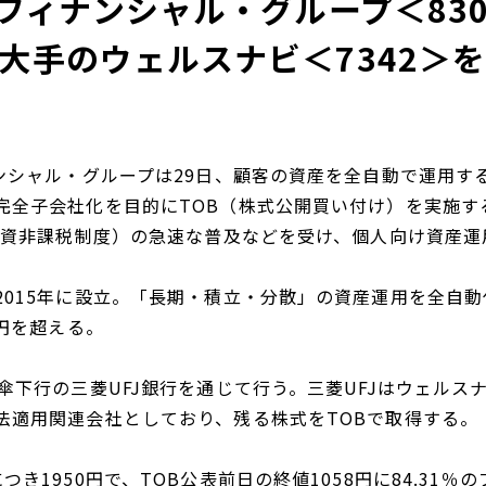
Jフィナンシャル・グループ＜83
大手のウェルスナビ＜7342＞を
ナンシャル・グループは29日、顧客の資産を全自動で運用
完全子会社化を目的にTOB（株式公開買い付け）を実施する
額投資非課税制度）の急速な普及などを受け、個人向け資産
2015年に設立。「長期・積立・分散」の資産運用を全自
億円を超える。
傘下行の三菱UFJ銀行を通じて行う。三菱UFJはウェルスナ
法適用関連会社としており、残る株式をTOBで取得する。
つき1950円で、TOB公表前日の終値1058円に84.31％