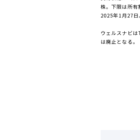
DCF法(インカムアプローチ)
のれん・負ののれん 会計処理と
株。下限は所有割
税務処理
類似会社比準法(マーケットア
2025年1月2
プローチ)
ウェルスナビは
は廃止となる。