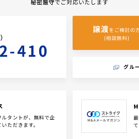
秘密厳守
でご対応いたします
譲渡
をご検討の
料）
(相談無料)
2-410
グル
ス
サルタントが、無料で企
最
ていただきます。
て