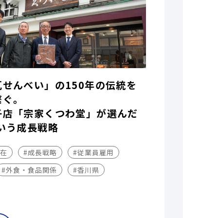
瓦せんべい」の150年の伝統を
繋ぐ。
子店「宗家くつわ堂」が選んだ
いう成長戦略
不在
#成長戦略
#従業員雇用
#外食・食品関係
#香川県