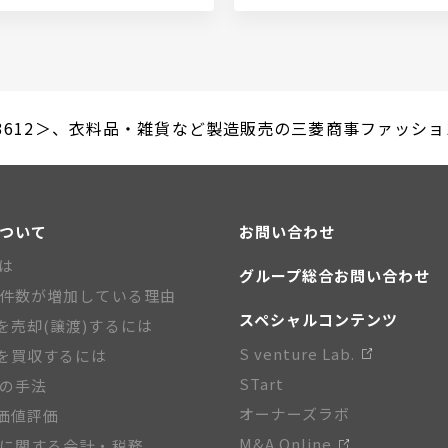
612＞、衣料品・雑貨など製造販売の三菱商事ファッションを
について
お問い合わせ
とは
グループ総合お問い合わせ
A件数が増加している理由
スペシャルコンテンツ
を売却(譲渡)するには
S venture Lab.
を買収するには
STart
Aの手法
オーナーズラボ
価値評価
M&A Online
Aに関する会計・税務