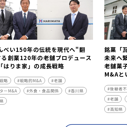
んべい150年の伝統を現代へ"翻
銘菓「
する――創業120年の老舗プロデュース
未来へ
「はりま家」の成長戦略
老舗菓
M&Aと
長戦略
#戦略的M&A
#老舗
#後継者
ターM&A
#外食・食品関係
#香川県
#老舗
県
#高知県