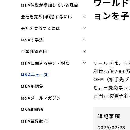
ワールド
M&A件数が増加している理由
ョンを子
会社を売却(譲渡)するには
会社を売却(譲渡)するには
会社を買収するには
M&Aで売れる会社の条件とは
会社を買収するには
M&Aの手法
M&Aで買い手はここを見る
企業買収を成功させるポイント
株式譲渡
企業価値評価
M&Aで会社を高く売る方法
買収監査(デューディリジェン
第三者割当増資
企業価値評価(バリュエーショ
ワールドは、三
M&Aに関する会計・税務
ス)とは
ン)とは
会社売却(譲渡)の相談先は
利益35億20
事業譲渡
株式譲渡にかかる税金(個人・
M&Aニュース
クロージングと引継ぎ
企業評価と売買価格の違い
OEM（相手先
会社売却の流れと手順
法人)
会社分割
M&A用語集
企業買収の流れと手順
む。三菱商事フ
中小企業M&Aにおける企業価値
事業譲渡にかかる税金(個人・
合併
の決め方
万円。取得予定は
法人)
M&Aメールマガジン
株式交換
企業価値評価(バリュエーショ
M&Aにおける節税(役職退職金
M&A相談所
ン)の算定方法
スキーム)
資本業務提携
追記事項
M&A業界動向
純資産法(コストアプローチ)
赤字・債務超過会社の買収制限
2025/02/28