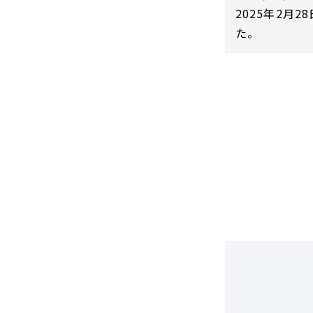
DCF法(インカムアプローチ)
のれん・負ののれん 会計処理と
2025年2
税務処理
類似会社比準法(マーケットア
た。
プローチ)