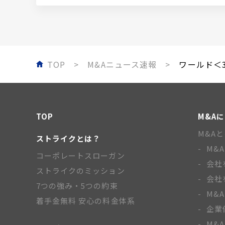
TOP
M&Aニュース速報
ワールド＜3
TOP
M&A
M&A
ストライクとは？
M&
コーポレートスローガン
会社
ストライクのミッション
会社
7つの強み・5つの約束
M&
着手金無料 安心の料金体系
企業
M&