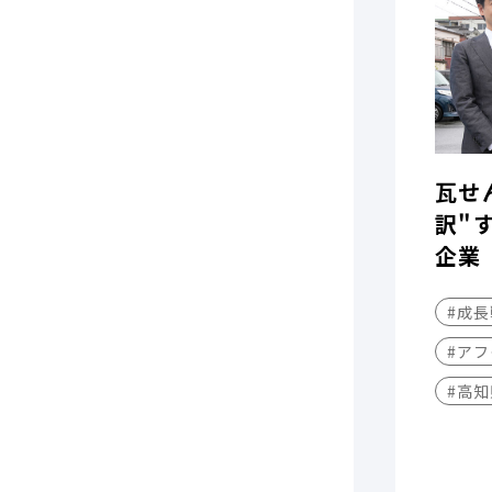
瓦せ
訳"
企業
#成
#アフ
#高知