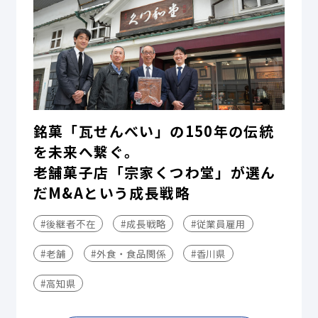
銘菓「瓦せんべい」の150年の伝統
を未来へ繋ぐ。
老舗菓子店「宗家くつわ堂」が選ん
だM&Aという成長戦略
#後継者不在
#成長戦略
#従業員雇用
#老舗
#外食・食品関係
#香川県
#高知県