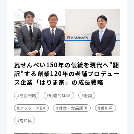
瓦せんべい150年の伝統を現代へ"翻
訳"する――創業120年の老舗プロデュー
ス企業「はりま家」の成長戦略
#成長戦略
#戦略的M&A
#老舗
#アフターM&A
#外食・食品関係
#香川県
#高知県