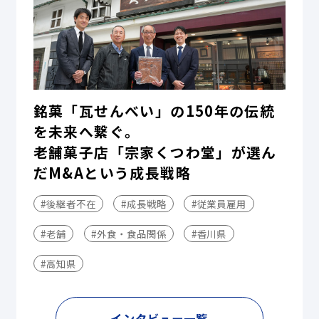
銘菓「瓦せんべい」の150年の伝統
を未来へ繋ぐ。
老舗菓子店「宗家くつわ堂」が選ん
だM&Aという成長戦略
#後継者不在
#成長戦略
#従業員雇用
#老舗
#外食・食品関係
#香川県
#高知県
インタビュー一覧