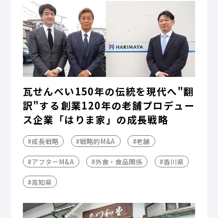
瓦せんべい150年の伝統を現代へ"翻
訳"する――創業120年の老舗プロデュー
ス企業「はりま家」の成長戦略
#成長戦略
#戦略的M&A
#老舗
#アフターM&A
#外食・食品関係
#香川県
#高知県